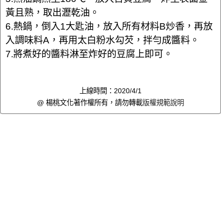
黃且熟，取出瀝乾油。
6.熱鍋，倒入1大匙油，放入所有材料B炒香，再放
入調味料A，再用太白粉水勾芡，拌勻成醬料。
7.將煮好的醬料淋至炸好的豆腐上即可。
上線時間：2020/4/1
@ 楊桃文化著作權所有，請勿轉載
版權規範說明