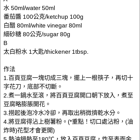
水 50ml/water 50ml
番茄醬 100公克/ketchup 100g
白醋 80ml/white vinegar 80ml
細砂糖 80公克/sugar 80g
B
太白粉水 1大匙/thickener 1tbsp.
作法
1.百頁豆腐一塊切成三塊，擺上一根筷子，再切十
字花刀，底部不切斷。
2.煮一鍋水至滾，將百頁豆腐開口朝下放入，煮至
豆腐略膨脹開花。
3.撈起後泡冷水冷卻，再取出稍微擠乾水分。
4.將豆腐得沾上樹薯粉。(*重點！切口處沾粉，(油
炸時)花型才會更開)
5.熱油鍋熱至180℃，放入百頁豆腐，炸至表面金