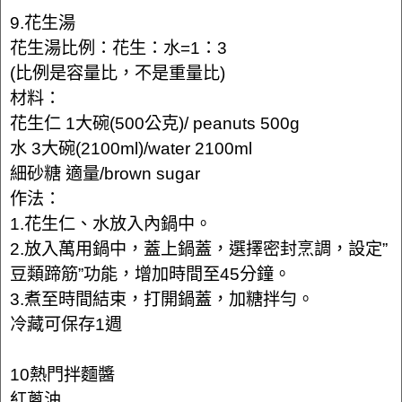
9.花生湯
花生湯比例：花生：水=1：3
(比例是容量比，不是重量比)
材料：
花生仁 1大碗(500公克)/ peanuts 500g
水 3大碗(2100ml)/water 2100ml
細砂糖 適量/brown sugar
作法：
1.花生仁、水放入內鍋中。
2.放入萬用鍋中，蓋上鍋蓋，選擇密封烹調，設定”
豆類蹄筋”功能，增加時間至45分鐘。
3.煮至時間結束，打開鍋蓋，加糖拌勻。
冷藏可保存1週
10熱門拌麵醬
紅蔥油