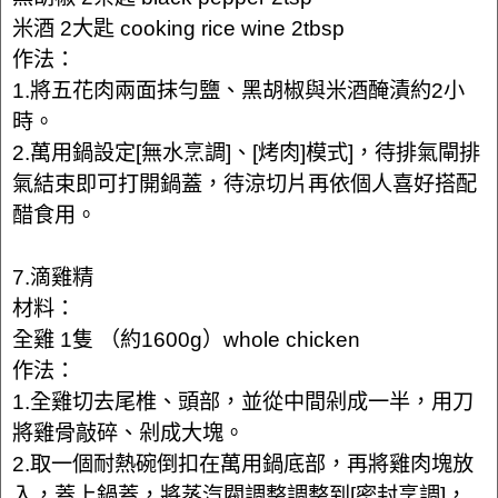
米酒 2大匙 cooking rice wine 2tbsp
作法：
1.將五花肉兩面抹勻鹽、黑胡椒與米酒醃漬約2小
時。
2.萬用鍋設定[無水烹調]、[烤肉]模式]，待排氣閘排
氣結束即可打開鍋蓋，待涼切片再依個人喜好搭配
醋食用。
7.滴雞精
材料：
全雞 1隻 （約1600g）whole chicken
作法：
1.全雞切去尾椎、頭部，並從中間剁成一半，用刀
將雞骨敲碎、剁成大塊。
2.取一個耐熱碗倒扣在萬用鍋底部，再將雞肉塊放
入，蓋上鍋蓋，將蒸汽閥調整調整到[密封烹調]，