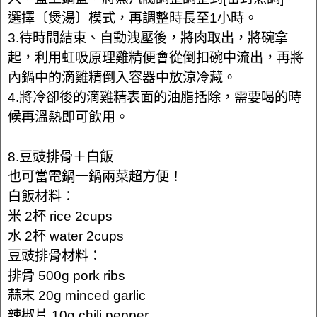
選擇〔煲湯〕模式，再調整時長至1小時。
3.待時間結束、自動洩壓後，將肉取出，將碗拿
起，利用虹吸原理雞精便會從倒扣碗中流出，再將
內鍋中的滴雞精倒入容器中放涼冷藏。
4.將冷卻後的滴雞精表面的油脂括除，需要喝的時
候再溫熱即可飲用。
8.豆豉排骨＋白飯
也可當電鍋一鍋兩菜超方便！
白飯材料：
米 2杯 rice 2cups
水 2杯 water 2cups
豆豉排骨材料：
排骨 500g pork ribs
蒜末 20g minced garlic
辣椒片 10g chili pepper