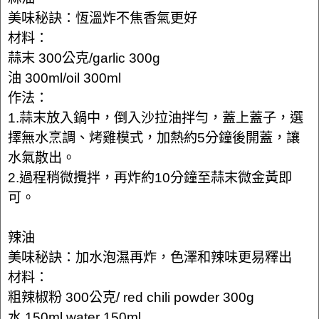
美味秘訣：恆溫炸不焦香氣更好
材料：
蒜末 300公克/garlic 300g
油 300ml/oil 300ml
作法：
1.蒜末放入鍋中，倒入沙拉油拌勻，蓋上蓋子，選
擇無水烹調、烤雞模式，加熱約5分鐘後開蓋，讓
水氣散出。
2.過程稍微攪拌，再炸約10分鐘至蒜末微金黃即
可。
辣油
美味秘訣：加水泡濕再炸，色澤和辣味更易釋出
材料：
粗辣椒粉 300公克/ red chili powder 300g
水 150ml water 150ml