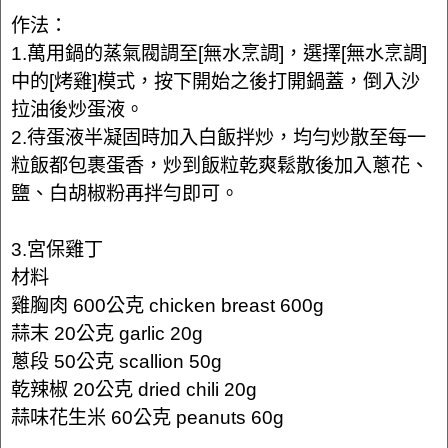
作法：
1.萬用鍋的蒸氣閥調至[無水烹調]，選擇[無水烹調]
中的[烤雞]模式，按下開始之後打開鍋蓋，倒入沙
拉油後炒蛋液。
2.待蛋液半凝固時加入白飯拌炒，均勻炒散至每一
粒飯都包裹蛋香，炒到飯粒乾爽鬆散後加入蔥花、
鹽、白胡椒粉再拌勻即可。
3.宮保雞丁
材料
雞胸肉 600公克 chicken breast 600g
蒜末 20公克 garlic 20g
蔥段 50公克 scallion 50g
乾辣椒 20公克 dried chili 20g
蒜味花生米 60公克 peanuts 60g