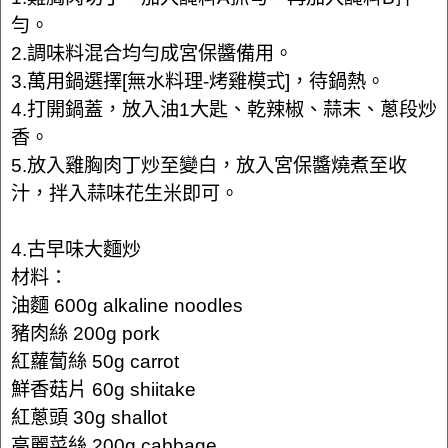
勻。
2.調味料混合均勻成宮保醬備用。
3.萬用鍋選擇[無水料理-烤雞模式]，待鍋熱。
4.打開鍋蓋，放入油1大匙、乾辣椒、蒜末、蔥段炒
香。
5.放入雞胸肉丁炒至變白，放入宮保醬燒煮至收
汁，拌入蒜味花生米即可。
4.古早味大麵炒
材料：
油麵 600g alkaline noodles
豬肉絲 200g pork
紅蘿蔔絲 50g carrot
鮮香菇片 60g shiitake
紅蔥頭 30g shallot
高麗菜絲 200g cabbage