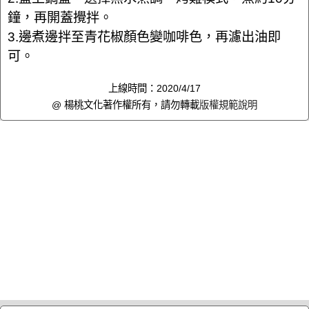
鐘，再開蓋攪拌。
3.邊煮邊拌至青花椒顏色變咖啡色，再濾出油即
可。
上線時間：2020/4/17
@ 楊桃文化著作權所有，請勿轉載
版權規範說明