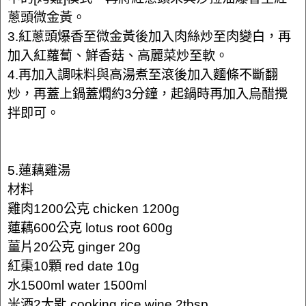
蔥頭微金黃。
3.紅蔥頭爆香至微金黃後加入肉絲炒至肉變白，再
加入紅蘿蔔、鮮香菇、高麗菜炒至軟。
4.再加入調味料與高湯煮至滾後加入麵條不斷翻
炒，再蓋上鍋蓋燜約3分鐘，起鍋時再加入烏醋攪
拌即可。
5.蓮藕雞湯
材料
雞肉1200公克 chicken 1200g
蓮藕600公克 lotus root 600g
薑片20公克 ginger 20g
紅棗10顆 red date 10g
水1500ml water 1500ml
米酒2大匙 cooking rice wine 2tbsp.