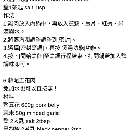
鹽1茶匙 salt 1tsp.
作法
1.雞肉放入內鍋中，再放入蓮藕、薑片、紅棗、米
酒與水。
2.將蒸汽閥調整調整到[密封]。
3.選擇[密封烹調]，再按[煲湯功能]功能。
4.按下[開始烹飪]至烹調行程結束，打開鍋蓋加入鹽
調味即可。
6.蒜泥五花肉
免加水也可以直接蒸！
材料：
豬五花 600g pork belly
蒜末 50g minced garlic
鹽 2大匙 salt 2tbsp
黑胡椒 2茶匙 black pepper 2tsp