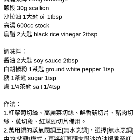
蔥段 30g scallion
沙拉油 1大匙 oil 1tbsp
高湯 600cc stock
烏醋 2大匙 black rice vinegar 2tbsp
調味料：
醬油 2大匙 soy sauce 2tbsp
白胡椒粉 1茶匙 ground white pepper 1tsp
糖 1茶匙 sugar 1tsp
鹽 1/4茶匙 salt 1/4tsp
作法：
1.紅蘿蔔切絲、高麗菜切絲、鮮香菇切片、豬肉切
絲、蔥切段、紅蔥頭切片備用。
2.萬用鍋的蒸氣閥調至[無水烹調]，選擇[無水烹調]
中的[烤雞]模式，再將紅蔥頭末與沙拉油爆香至紅