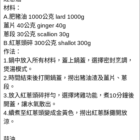
材料：
A.肥豬油 1000公克 lard 1000g
薑片 40公克 ginger 40g
蔥段 30公克 scallion 30g
B.紅蔥頭碎 300公克 shallot 300g
作法：
1.鍋中放入所有材料，蓋上鍋蓋，選擇密封烹調，
煲湯模式。
2.時間結束後打開鍋蓋，撈出豬油渣及薑片、蔥
段。
3.放入紅蔥頭碎拌勻，選擇烤雞功能，煮10分鐘後
開蓋，讓水氣散出。
4.續煮至紅蔥頭變成金黃色，撈出紅蔥酥攤開放
涼。
蒜油