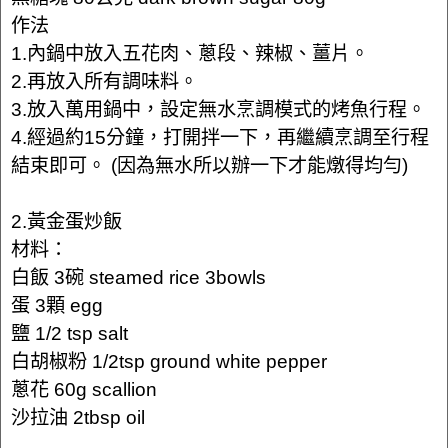
作法
1.內鍋中放入五花肉、蔥段、辣椒、薑片。
2.再放入所有調味料。
3.放入萬用鍋中，設定無水烹調模式的烤魚行程。
4.經過約15分鐘，打開拌一下，再繼續烹調至行程
結束即可。 (因為無水所以辦一下才能燉得均勻)
2.黃金蛋炒飯
材料：
白飯 3碗 steamed rice 3bowls
蛋 3顆 egg
鹽 1/2 tsp salt
白胡椒粉 1/2tsp ground white pepper
蔥花 60g scallion
沙拉油 2tbsp oil