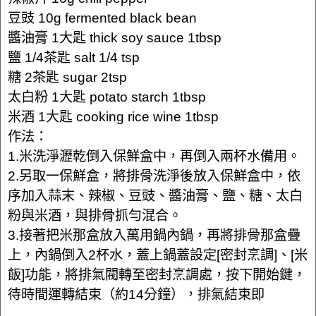
豆豉 10g fermented black bean
醬油膏 1大匙 thick soy sauce 1tbsp
鹽 1/4茶匙 salt 1/4 tsp
糖 2茶匙 sugar 2tsp
太白粉 1大匙 potato starch 1tbsp
米酒 1大匙 cooking rice wine 1tbsp
作法：
1.米洗淨瀝乾倒入保鮮盒中，再倒入兩杯水備用。
2.另取一保鮮盒，將排骨洗淨後放入保鮮盒中，依
序加入蒜末、辣椒、豆豉、醬油膏、鹽、糖、太白
粉與米酒，與排骨抓勻混合。
3.接著把米那盒放入萬用鍋內鍋，再將排骨那盒疊
上，內鍋倒入2杯水，蓋上鍋蓋設定[密封烹調]、[米
飯]功能，將排氣閥轉至密封烹調處，按下開始鍵，
待時間運轉結束（約14分鐘），排氣結束即