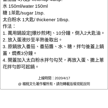
水 150ml/water 150ml
糖 1茶匙/sugar 1tsp.
太白粉水 1大匙/ thickener 1tbsp.
作法：
1. 萬用鍋設定[爆炒煎烤]、10分鐘，倒入2大匙油。
2. 放入蛋液炒至半熟後取出。
3. 原鍋放入番茄、番茄醬、水、糖，拌勻後蓋上鍋
蓋，燜煮3分鐘。
4. 開蓋加入太白粉水拌勻勾芡，再放入蛋、撒上蔥
花拌勻即可起鍋。
上線時間：2020/4/17
@ 楊桃文化著作權所有，請勿轉載
版權規範說明