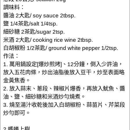
調味料：
醬油 2大匙/ soy sauce 2tbsp.
鹽 1/4茶匙/salt 1/4tsp.
細砂糖 2茶匙/sugar 2tsp.
米酒 2大匙/ cooking rice wine 2tbsp.
白胡椒粉 1/2茶匙/ ground white pepper 1/2tsp.
作法：
1. 萬用鍋設定[爆炒煎烤]、12分鐘，倒入少許油，
放入五花肉條，炒出油脂後放入豆干，炒至表面略
金黃焦香。
2. 放入蒜末、蔥段、辣椒片爆香，再放入魷魚、醬
油、鹽、細砂糖和米酒炒勻燒煮。
3. 燒至湯汁收乾後加入白胡椒粉、蒜苗片、芹菜段
炒勻即可。
2.螞蟻上樹