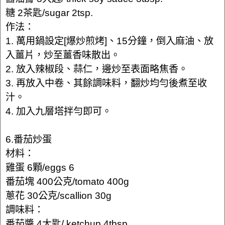
糖 2茶匙/sugar 2tsp.
作法：
1. 萬用鍋設定[爆炒煎烤]、15分鐘，倒入麻油、放
入薑片，炒至薑香味散出。
2. 放入辣椒段、蒜仁，邊炒至表面略焦香。
3. 再放入中卷、其餘調味料，翻炒均勻後煮至收
汁。
4. 加入九層塔拌勻即可。
6.番茄炒蛋
材料：
雞蛋 6顆/eggs 6
番茄塊 400公克/tomato 400g
蔥花 30公克/scallion 30g
調味料：
番茄醬 4大匙/ ketchup 4tbsp.