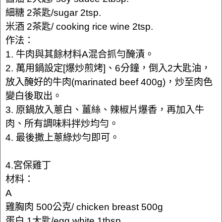
細糖 2茶匙/sugar 2tsp.
米酒 2茶匙/ cooking rice wine 2tsp.
作法：
1. 牛肉與其餘材料A混合抓勻醃漬。
2. 萬用鍋設定[爆炒煎烤]、6分鐘，倒入2大匙油，
放入醃好的牛肉(marinated beef 400g)，炒至肉色
變白後取出。
3. 原鍋放入蔥白、薑絲、辣椒片爆香，再加入牛
肉、所有調味料拌炒均勻。
4. 最後撒上蔥綠炒勻即可。
4.宮保雞丁
材料：
A
雞胸肉 500公克/ chicken breast 500g
蛋白 1大匙/egg white 1tbsp.