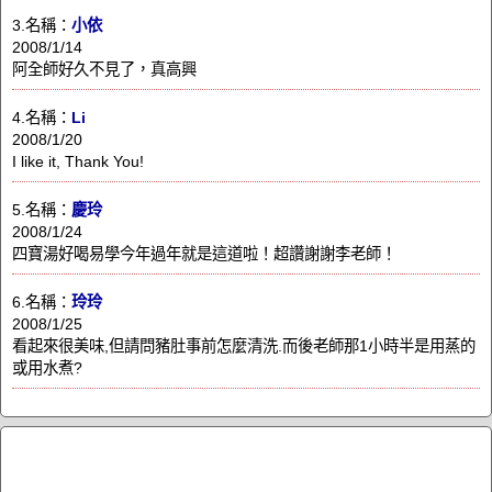
3.名稱：
小依
2008/1/14
阿全師好久不見了，真高興
4.名稱：
Li
2008/1/20
I like it, Thank You!
5.名稱：
慶玲
2008/1/24
四寶湯好喝易學今年過年就是這道啦！超讚謝謝李老師！
6.名稱：
玲玲
2008/1/25
看起來很美味,但請問豬肚事前怎麼清洗.而後老師那1小時半是用蒸的
或用水煮?