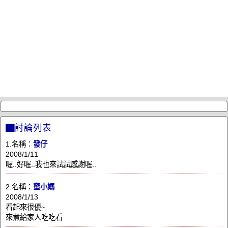
▇討論列表
1.名稱：
發仔
2008/1/11
喔..好喔..我也來試試感謝喔..
2.名稱：
蜜小媽
2008/1/13
看起來很優~
來煮給家人吃吃看