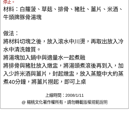
停止。
材料：白蘿菠、草菇、排骨、豬肚、薑片、米酒、
牛頭牌豚骨湯塊
做法：
將材料切塊之後，放入滾水中川燙，再取出放入冷
水中清洗雜質。
將湯塊加入鍋中與適量水一起煮融
將排骨與豬肚放入燉盅，將湯頭煮滾後再到入，加
入少許米酒與薑片，封起燉盅，放入蒸籠中大約蒸
煮40分鐘，將薑片撈起，即可上桌
上線時間：2008/1/11
@ 楊桃文化著作權所有，請勿轉載
版權規範說明