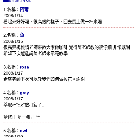
1.名稱：
阿爾
2008/1/14
看起來好好喝，很高級的樣子，回去馬上做一杯來喝
2.名稱：
魚
2008/1/15
很高興楊桃請老師來教大家做咖啡 覺得陳老師教的很仔細 非常感謝
希望下次還能請陳老師來示範教學
3.名稱：
rosa
2008/1/17
希望老師下次可以教我們如何做拉花。謝謝
4.名稱：
gray
2008/1/17
萃取杯"c.c"數打錯了...
請修正 是一盎司 ^^
5.名稱：
owl
2008/1/20