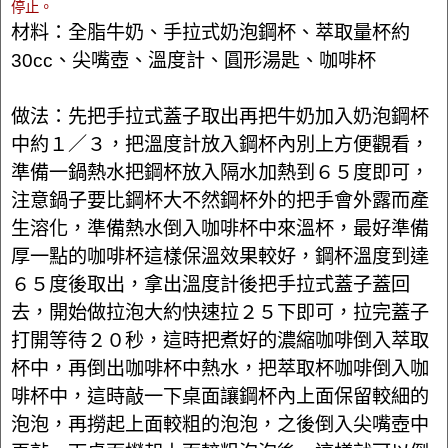
停止。
材料：全脂牛奶、手拉式奶泡鋼杯、萃取量杯約
30cc、尖嘴壺、溫度計、圓形湯匙、咖啡杯
做法：先把手拉式蓋子取出再把牛奶加入奶泡鋼杯
中約１／３，把溫度計放入鋼杯內別上方便觀看，
準備一鍋熱水把鋼杯放入隔水加熱到６５度即可，
注意鍋子要比鋼杯大不然鋼杯外的把手會外露而產
生溶化，準備熱水倒入咖啡杯中來溫杯，最好準備
厚一點的咖啡杯這樣保溫效果較好，鋼杯溫度到達
６５度後取出，拿出溫度計後把手拉式蓋子蓋回
去，開始做拉泡大約快速拉２５下即可，拉完蓋子
打開等待２０秒，這時把煮好的濃縮咖啡倒入萃取
杯中，再倒出咖啡杯中熱水，把萃取杯咖啡倒入咖
啡杯中，這時敲一下桌面讓鋼杯內上面保留較細的
泡泡，再撈起上面較粗的泡泡，之後倒入尖嘴壺中