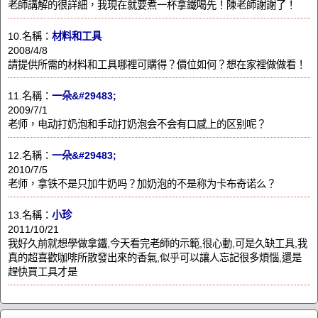
老師講解的很詳細，我現在就要煮一杯拿鐵喝先！陳老師謝謝了！
10.名稱：
材料和工具
2008/4/8
請提供所需的材料和工具哪裡可購得？價位如何？想在家裡做做看！
11.名稱：
一朵&#29483;
2009/7/1
老师，电动打奶泡和手动打奶泡会不会有口感上的区别呢？
12.名稱：
一朵&#29483;
2010/7/5
老师，拿铁不是只加牛奶吗？加奶泡的不是称为卡布奇诺么？
13.名稱：
小珍
2011/10/21
我好久前就想學做拿鐵,今天看完老師的示範,很心動,可是久缺工具,我
真的超喜歡咖啡所散發出來的香氣,似乎可以讓人忘記很多煩惱,還是
趕快買工具才是