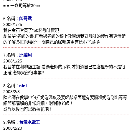
= = 一盎司等於30cc
6.名稱：
帥哥斌
2008/1/25
我在金石堂買了"50杯咖啡實現
創業夢"老師的書,再看過老師的線上教學讓我對咖啡的製作有更清楚
的了解,對日後要開一間自己的咖啡店更有信心了,謝謝
7.名稱：
邱威翔
2008/1/25
我目前在咖啡店工讀,看過老師的示範,才知道自己在店裡學的不是很
正確,老師果然很專業!!
8.名稱：
nini
2008/2/8
陳老師在教學中包括奶泡溫度及要輕敲桌面還有要將粗奶泡刮出等等
細節都講解的非常詳細，謝謝陳老師！
或許以後也可以教拉花吧！
9.名稱：
台灣水電工
2008/2/20