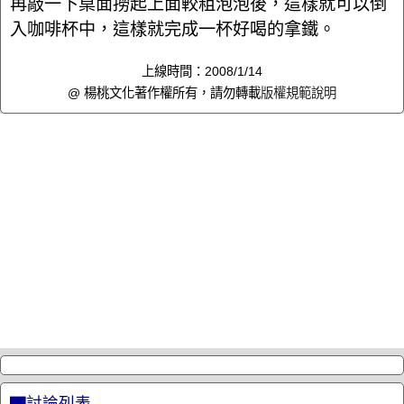
再敲一下桌面撈起上面較粗泡泡後，這樣就可以倒
入咖啡杯中，這樣就完成一杯好喝的拿鐵。
上線時間：2008/1/14
@ 楊桃文化著作權所有，請勿轉載
版權規範說明
▇討論列表