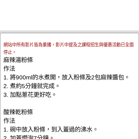
網站中所有影片皆為重播，影片中提及之課程招生與優惠活動已全面
停止。
麻辣湯粉條
作法
1. 將900ml的水煮開，放入粉條及2包麻辣醬包。
2. 煮約5分鐘就完成。
3. 加點蔥花更好吃。
酸辣乾粉條
作法
1. 碗中放入粉條，到入蓋過的沸水。
2. 加蓋燜泡7分鐘。