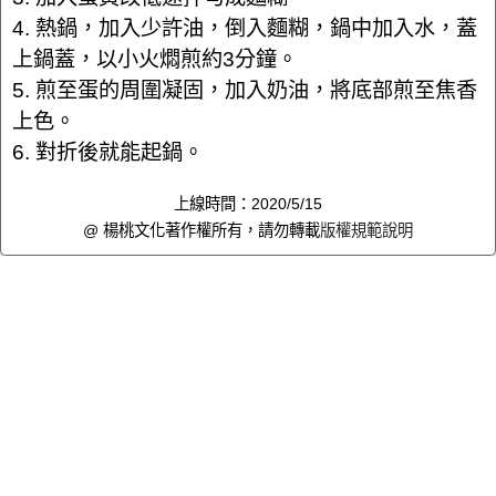
4. 熱鍋，加入少許油，倒入麵糊，鍋中加入水，蓋
上鍋蓋，以小火燜煎約3分鐘。
5. 煎至蛋的周圍凝固，加入奶油，將底部煎至焦香
上色。
6. 對折後就能起鍋。
上線時間：2020/5/15
@ 楊桃文化著作權所有，請勿轉載
版權規範說明