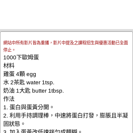
網站中所有影片皆為重播，影片中提及之課程招生與優惠活動已全面
停止。
1000下歐姆蛋
材料
雞蛋 4顆 egg
水 2茶匙 water 1tsp.
奶油 1大匙 butter 1tbsp.
作法
1. 蛋白與蛋黃分開。
2. 利用手持調理棒，中速將蛋白打發，膨脹且半凝
固狀態。
3. 加入蛋黃改低速拌勻成麵糊。