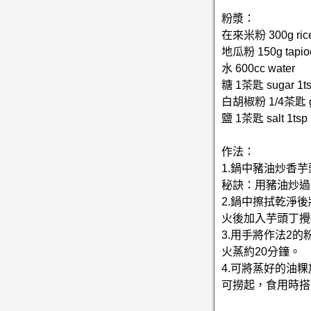
粉漿：
在來米粉 300g rice 
地瓜粉 150g tapioc
水 600cc water
糖 1茶匙 sugar 1t
白胡椒粉 1/4茶匙 gro
鹽 1茶匙 salt 1tsp
作法：
1.鍋中豬油炒香
秘訣：用豬油炒過
2.鍋中擦拭乾淨
火後加入芋頭丁攪
3.用手將作法2
火蒸約20分鐘。
4.可將蒸好的油
可撈起，食用時搭