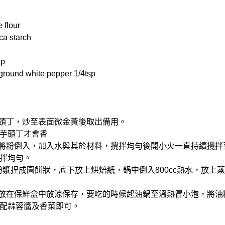
flour
a starch
sp
und white pepper 1/4tsp
芋頭丁，炒至表面微金黃後取出備用。
芋頭丁才會香
後將粉倒入，加入水與其於材料，攪拌均勻後開小火一直持續攪拌
拌均勻。
的粉漿捏成圓餅狀，底下放上烘焙紙，鍋中倒入800cc熱水，放上
粿放在保鮮盒中放涼保存，要吃的時候起油鍋至溫熱冒小泡，將油
配蒜蓉醬及香菜即可。