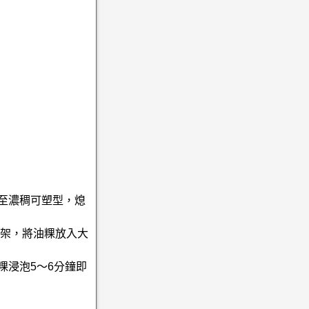
至濃稠可塑型，熄
蒸架，將油粿放入大
粿浸泡5～6分鐘即