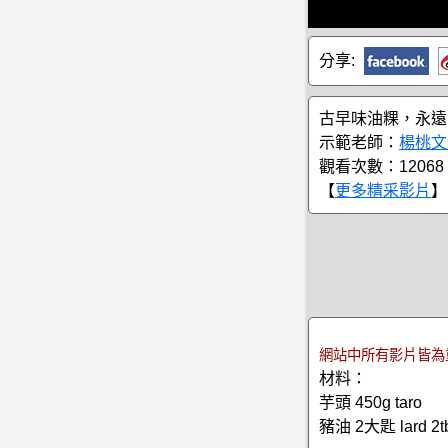
分享:
古早味油粿，永遠
示範老師：
楊桃文
觀看次數：12068
【
更多精采影片
】
網站中所有影片皆為
材料：
芋頭 450g taro
豬油 2大匙 lard 2t