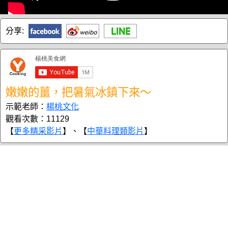
分享:
嫩嫩的薑，把暑氣冰鎮下來～
示範老師：
楊桃文化
觀看次數：11129
【
更多精采影片
】、【
中華料理類影片
】