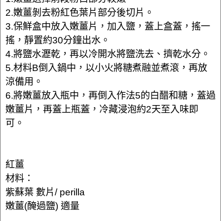
2.嫩薑剝去粉紅色葉片部分後切片。
3.保鮮盒中放入嫩薑片，加入鹽，蓋上盒蓋，搖一
搖，靜置約30分鐘出水。
4.將鹽水瀝乾，再以冷開水將鹽洗去、擠乾水分。
5.材料B倒入鍋中，以小火將糖煮融並煮滾，再放
涼備用。
6.將嫩薑放入瓶中，再倒入作法5的白醋和糖，蓋過
嫩薑片，再蓋上瓶蓋，冷藏浸泡約2天至入味即
可。
紅薑
材料：
紫蘇葉 數片/ perilla
嫩薑(醃過鹽) 適量