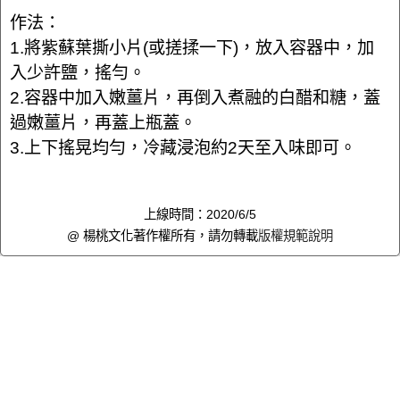
作法：
1.將紫蘇葉撕小片(或搓揉一下)，放入容器中，加
入少許鹽，搖勻。
2.容器中加入嫩薑片，再倒入煮融的白醋和糖，蓋
過嫩薑片，再蓋上瓶蓋。
3.上下搖晃均勻，冷藏浸泡約2天至入味即可。
上線時間：2020/6/5
@ 楊桃文化著作權所有，請勿轉載
版權規範說明