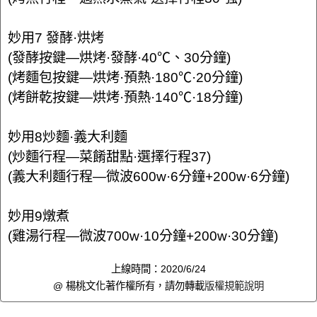
妙用7 發酵·烘烤
(發酵按鍵—烘烤·發酵·40℃、30分鐘)
(烤麵包按鍵—烘烤·預熱·180℃·20分鐘)
(烤餅乾按鍵—烘烤·預熱·140℃·18分鐘)
妙用8炒麵·義大利麵
(炒麵行程—菜餚甜點·選擇行程37)
(義大利麵行程—微波600w·6分鐘+200w·6分鐘)
妙用9燉煮
(雞湯行程—微波700w·10分鐘+200w·30分鐘)
上線時間：2020/6/24
@ 楊桃文化著作權所有，請勿轉載
版權規範說明