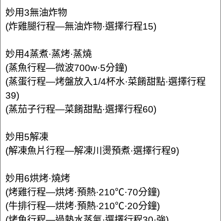
妙用3無油炸物
(炸雞腿行程—無油炸物·選擇行程15)
妙用4蒸煮·蒸烤·蒸燒
(蒸魚行程—微波700w·5分鐘)
(蒸蛋行程—烤盤放入1/4杯水·菜餚甜點·選擇行程
39)
(蒸茄子行程—菜餚甜點·選擇行程60)
妙用5解凍
(解凍魚片行程—解凍川燙預煮·選擇行程9)
妙用6烘烤·燒烤
(烤雞行程—烘烤·預熱·210℃·70分鐘)
(牛排行程—烘烤·預熱·210℃·20分鐘)
(烤魚行程—過熱水蒸氣·選擇行程30·強)