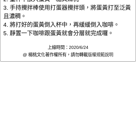
3. 手持攪拌棒使用打蛋器攪拌頭，將蛋黃打至泛黃
且濃稠。
4. 將打好的蛋黃倒入杯中，再緩緩倒入咖啡。
5. 靜置一下咖啡跟蛋黃就會分層就完成囉。
上線時間：2020/6/24
@ 楊桃文化著作權所有，請勿轉載
版權規範說明