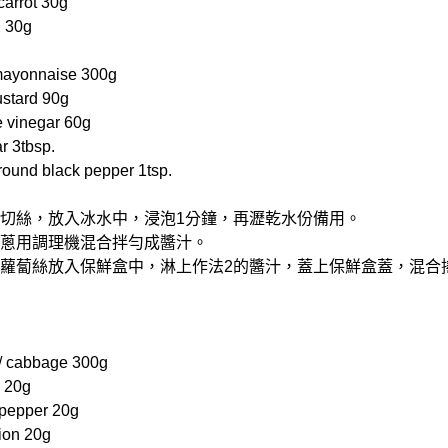
rrot 30g
 30g
yonnaise 300g
tard 90g
vinegar 60g
3tbsp.
d black pepper 1tsp.
理機切絲，放入冰水中，浸泡1分鐘，再瀝乾水份備用。
和洋蔥用調理機混合拌勻成醬汁。
與紅蘿蔔絲放入保鮮盒中，淋上作法2的醬汁，蓋上保鮮盒蓋，混合
abbage 300g
 20g
pepper 20g
on 20g