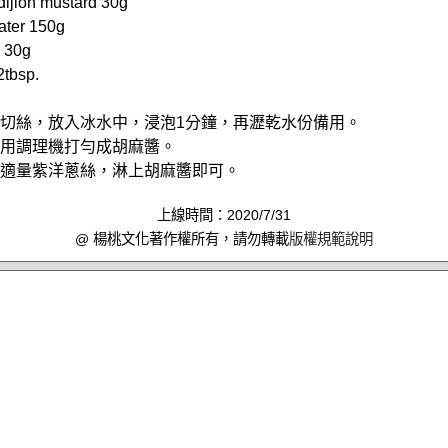
ion mustard 30g
er 150g
 30g
tbsp.
理機切絲，放入冰水中，浸泡1分鐘，再瀝乾水份備用。
材料用調理機打勻成胡麻醬。
擺上適量紫洋蔥絲，淋上胡麻醬即可。
上線時間：2020/7/31
@ 楊桃文化著作權所有，請勿轉載
版權規範說明