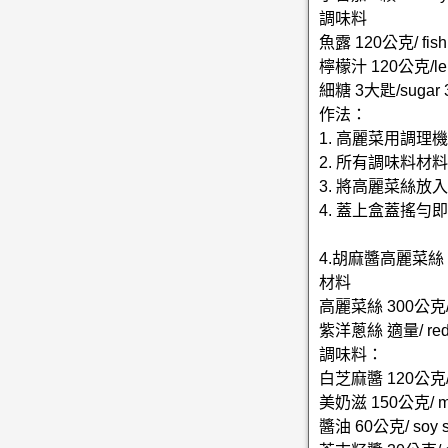
調味料
魚露 120公克/ fish 
檸檬汁 120公克/lemo
細糖 3大匙/sugar 3
作法：
1. 高麗菜用調
2. 所有調味料
3. 將高麗菜絲
4. 蓋上盒蓋搖勻
4.胡麻醬高麗菜絲
材料
高麗菜絲 300公克/ c
紫洋蔥絲 適量/ red 
調味料：
白芝麻醬 120公克/ s
美奶滋 150公克/ ma
醬油 60公克/ soy s