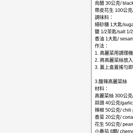
烏醋 30公克/ black 
帶皮花生 100公克/ p
調味料：
細砂糖 1大匙/sugar 
鹽 1/2茶匙/salt 1/2
香油 1大匙/ sesame 
作法：
1. 高麗菜用調
2. 將高麗菜絲
3. 蓋上盒蓋搖勻
3.酸辣高麗菜絲
材料：
高麗菜絲 300公克/ c
蒜頭 40公克/garlic
辣椒 50公克/ chili 
香菜 20公克/ coria
花生 50公克/ peanu
小番茄 8顆/ cherry 