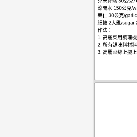
芥末籽醬 30公克/ dij
涼開水 150公克/wat
蒜仁 30公克/garlic
細糖 2大匙/sugar 2
作法：
1. 高麗菜用調
2. 所有調味料
3. 高麗菜絲上