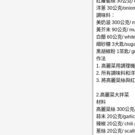
紅蘿蔔絲 30公克/ ca
洋蔥 30公克/onion
調味料：
美奶滋 300公克/ ma
黃芥末 90公克/ mus
白醋 60公克/ white 
細砂糖 3大匙/sugar 
黑胡椒粉 1茶匙/ groun
作法
1. 高麗菜用調
2. 所有調味料
3. 將高麗菜絲
2.高麗菜大拌菜
材料
高麗菜絲 300公克/ c
蒜末 20公克/garlic
辣椒 20公克/ chili 
蔥絲 20公克/ scalli