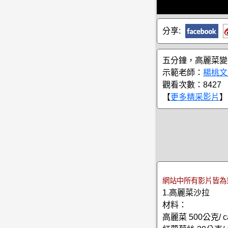
分享:
五分鐘，高麗菜變
示範老師：
楊桃文
觀看次數：8427
【
更多精采影片
】
網站中所有影片皆為
1.高麗菜沙拉
材料：
高麗菜 500公克/ ca