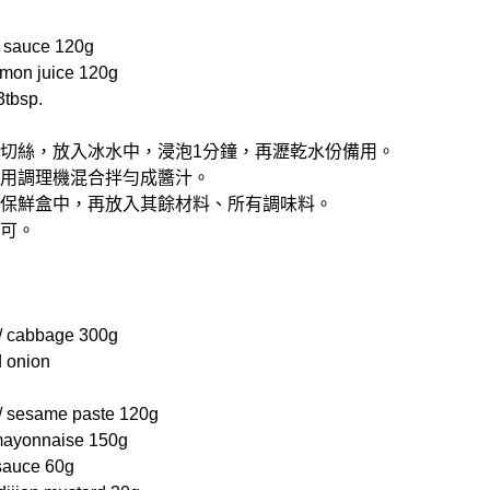
sauce 120g
n juice 120g
tbsp.
理機切絲，放入冰水中，浸泡1分鐘，再瀝乾水份備用。
材料用調理機混合拌勻成醬汁。
放入保鮮盒中，再放入其餘材料、所有調味料。
即可。
abbage 300g
onion
esame paste 120g
yonnaise 150g
auce 60g