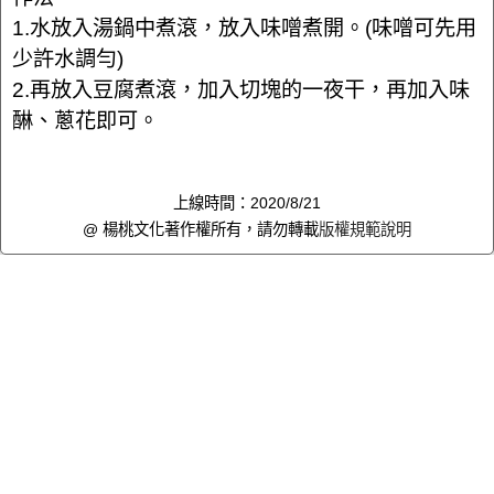
1.水放入湯鍋中煮滾，放入味噌煮開。(味噌可先用
少許水調勻)
2.再放入豆腐煮滾，加入切塊的一夜干，再加入味
醂、蔥花即可。
上線時間：2020/8/21
@ 楊桃文化著作權所有，請勿轉載
版權規範說明