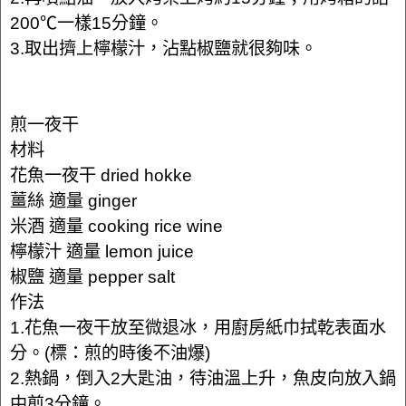
200℃一樣15分鐘。
3.取出擠上檸檬汁，沾點椒鹽就很夠味。
煎一夜干
材料
花魚一夜干 dried hokke
薑絲 適量 ginger
米酒 適量 cooking rice wine
檸檬汁 適量 lemon juice
椒鹽 適量 pepper salt
作法
1.花魚一夜干放至微退冰，用廚房紙巾拭乾表面水
分。(標：煎的時後不油爆)
2.熱鍋，倒入2大匙油，待油溫上升，魚皮向放入鍋
中煎3分鐘。