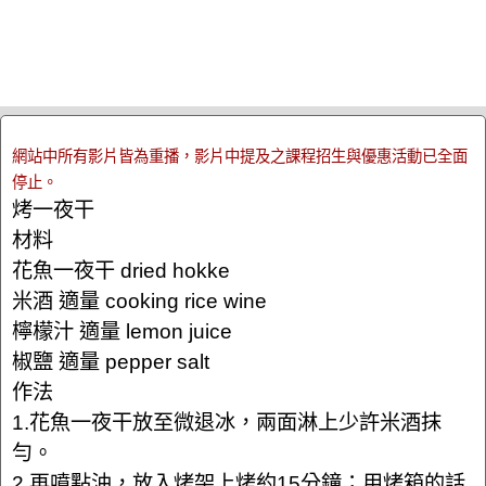
網站中所有影片皆為重播，影片中提及之課程招生與優惠活動已全面
停止。
烤一夜干
材料
花魚一夜干 dried hokke
米酒 適量 cooking rice wine
檸檬汁 適量 lemon juice
椒鹽 適量 pepper salt
作法
1.花魚一夜干放至微退冰，兩面淋上少許米酒抹
勻。
2.再噴點油，放入烤架上烤約15分鐘；用烤箱的話