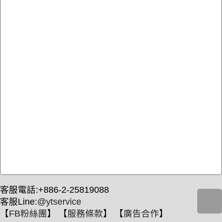
客服電話:+886-2-25819088
客服Line:
@ytservice
【
FB粉絲團
】 【
服務條款
】 【
廣告合作
】