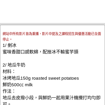
網站中所有影片皆為重播，影片中提及之課程招生與優惠活動已全面
停止。
1/ 剉冰
蜜味香甜口感軟綿，配挫冰不輸蜜芋頭
2/ 地瓜牛奶
材料：
冰烤地瓜150g roasted sweet potatoes
鮮奶500㏄ milk
作法：
地瓜去皮撥小段，與鮮奶一起用果汁機攪打均勻即
可。