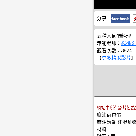
分享:
五種人氣蛋料理
示範老師：
楊桃文
觀看次數：3824
【
更多精采影片
】
網站中所有影片皆為
麻油荷包蛋
麻油飄香 雞蛋鮮
材料