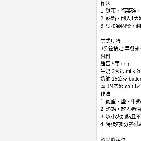
作法
1. 雞蛋、福菜
2. 熱鍋，倒入
3. 待蛋凝固後，
美式炒蛋
3分鐘搞定 早餐
材料
雞蛋 5顆 egg
牛奶 2大匙 milk 2t
奶油 15公克 butter
鹽 1/4茶匙 salt 1/4
作法
1. 雞蛋、鹽、牛
2. 熱鍋，放入
3. 以小火加熱且
4. 待蛋約8分熟
蔬菜歐姆蛋