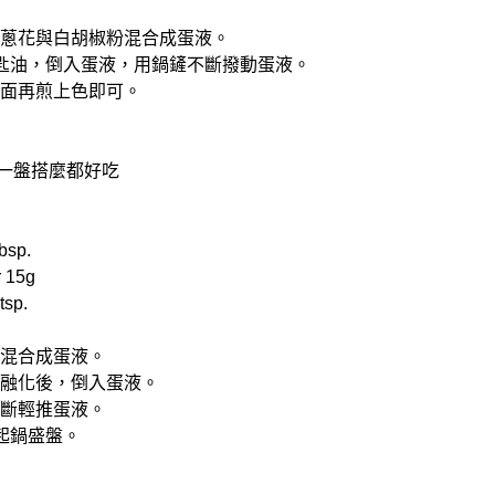
碎、蔥花與白胡椒粉混合成蛋液。
1大匙油，倒入蛋液，用鍋鏟不斷撥動蛋液。
翻面再煎上色即可。
來一盤搭麼都好吃
bsp.
 15g
tsp.
奶混合成蛋液。
奶油融化後，倒入蛋液。
不斷輕推蛋液。
就起鍋盛盤。