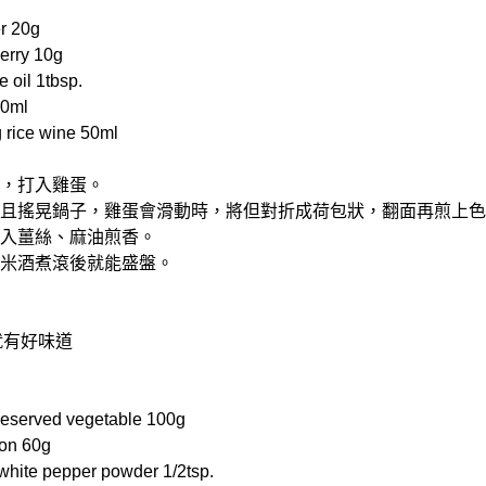
r 20g
rry 10g
il 1tbsp.
50ml
rice wine 50ml
油，打入雞蛋。
後，且搖晃鍋子，雞蛋會滑動時，將但對折成荷包狀，翻面再煎上
，放入薑絲、麻油煎香。
杞與米酒煮滾後就能盛盤。
就有好味道
erved vegetable 100g
on 60g
e pepper powder 1/2tsp.