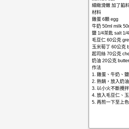
細緻滑嫩 加了餡
材料
雞蛋 6顆 egg
牛奶 50ml milk 50
鹽 1/4茶匙 salt 1/4
毛豆仁 60公克 green
玉米筍丁 60公克 bab
起司絲 70公克 che
奶油 20公克 butter
作法
1. 雞蛋、牛奶、
2. 熱鍋，放入奶
3. 以小火不斷攪
4. 放入毛豆仁
5. 再煎一下至上