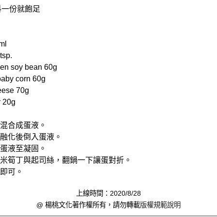
料一份就飽足
ml
tsp.
 soy bean 60g
y corn 60g
ese 70g
 20g
鹽混合成蛋液。
油融化後倒入蛋液。
拌蛋液至凝固。
、玉米筍丁與起司絲，翻鍋一下讓蛋對折。
色即可。
上線時間：2020/8/28
@ 楊桃文化著作權所有，請勿轉載
版權規範說明