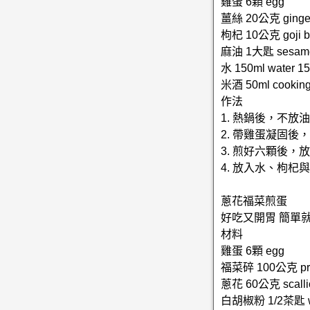
雞蛋 6顆 egg
薑絲 20公克 ginge
枸杞 10公克 goji be
麻油 1大匙 sesame o
水 150ml water 1
米酒 50ml cooking 
作法
1. 熱鍋後，不放
2. 帶雞蛋凝固
3. 煎好六顆後
4. 放入水、枸
蔥花福菜煎蛋
好吃又開胃 簡單
材料
雞蛋 6顆 egg
福菜碎 100公克 pres
蔥花 60公克 scalli
白胡椒粉 1/2茶匙 whit