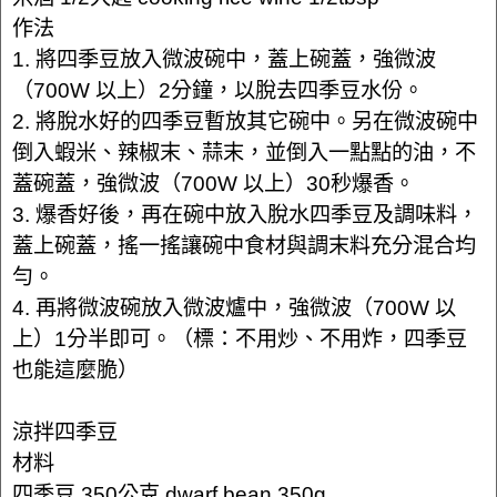
作法
1. 將四季豆放入微波碗中，蓋上碗蓋，強微波
（700W 以上）2分鐘，以脫去四季豆水份。
2. 將脫水好的四季豆暫放其它碗中。另在微波碗中
倒入蝦米、辣椒末、蒜末，並倒入一點點的油，不
蓋碗蓋，強微波（700W 以上）30秒爆香。
3. 爆香好後，再在碗中放入脫水四季豆及調味料，
蓋上碗蓋，搖一搖讓碗中食材與調末料充分混合均
勻。
4. 再將微波碗放入微波爐中，強微波（700W 以
上）1分半即可。（標：不用炒、不用炸，四季豆
也能這麼脆）
涼拌四季豆
材料
四季豆 350公克 dwarf bean 350g