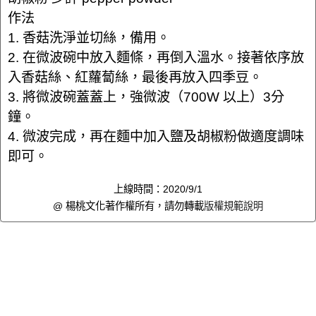
作法
1. 香菇洗淨並切絲，備用。
2. 在微波碗中放入麵條，再倒入溫水。接著依序放
入香菇絲、紅蘿蔔絲，最後再放入四季豆。
3. 將微波碗蓋蓋上，強微波（700W 以上）3分
鐘。
4. 微波完成，再在麵中加入鹽及胡椒粉做適度調味
即可。
上線時間：2020/9/1
@ 楊桃文化著作權所有，請勿轉載
版權規範說明