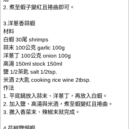
2. 煮至蝦子變紅且捲曲即可。
3.洋蔥香蒜蝦
材料
白蝦 30尾 shrimps
蒜末 100公克 garlic 100g
洋蔥丁 100公克 onion 100g
高湯 150ml stock 150ml
鹽 1/2茶匙 salt 1/2tsp.
米酒 2大匙 cooking rice wine 2tbsp.
作法
1. 平底鍋放入蒜末、洋蔥丁，再放入白蝦。
2. 加入鹽、高湯與米酒，煮至蝦變紅且捲曲。
3. 撒入香菜末、辣椒末就完成。
4.花椒鹽焗蝦