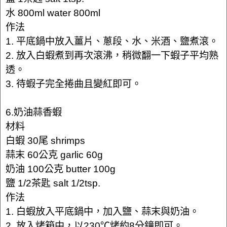
水 800ml water 800ml
作法
1. 平底鍋中放入薑片、蔥段、水、米酒、鹽煮滾。
2. 放入白蝦煮到再次滾沸，稍微翻一下蝦子平均熟
透。
3. 待蝦子完全捲曲且變紅即可。
6.奶油蒜香蝦
材料
白蝦 30尾 shrimps
蒜末 60公克 garlic 60g
奶油 100公克 butter 100g
鹽 1/2茶匙 salt 1/2tsp.
作法
1. 白蝦放入平底鍋中，加入鹽、蒜末與奶油。
2. 放入烤箱中，以230℃烤約8分鐘即可。