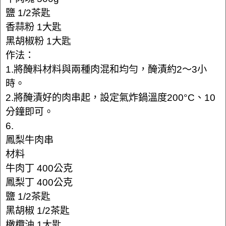
鹽 1/2茶匙
香蒜粉 1大匙
黑胡椒粉 1大匙
作法：
1.將醃料材料與兩種肉混和均勻，醃漬約2～3小
時。
2.將醃漬好的肉串起，設定氣炸鍋溫度200°C、10
分鐘即可。
6.
鳳梨牛肉串
材料
牛肉丁 400公克
鳳梨丁 400公克
鹽 1/2茶匙
黑胡椒 1/2茶匙
橄欖油 1大匙