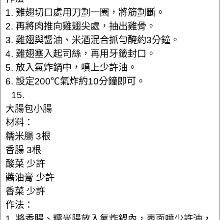
1. 雞翅切口處用刀劃一圈，將筋劃斷。
2. 再將肉推向雞翅尖處，抽出雞骨。
3. 雞翅與醬油、米酒混合抓勻醃約3分鐘。
4. 雞翅塞入起司絲，再用牙籤封口。
5. 放入氣炸鍋中，噴上少許油。
6. 設定200℃氣炸約10分鐘即可。
15.
大腸包小腸
材料：
糯米腸 3根
香腸 3根
酸菜 少許
醬油膏 少許
香菜 少許
作法：
1. 將香腸、糯米腸放入氣炸鍋內，表面噴少許油，