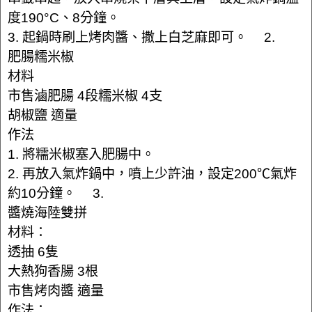
度190°C、8分鐘。
3. 起鍋時刷上烤肉醬、撒上白芝麻即可。 2.
肥腸糯米椒
材料
市售滷肥腸 4段糯米椒 4支
胡椒鹽 適量
作法
1. 將糯米椒塞入肥腸中。
2. 再放入氣炸鍋中，噴上少許油，設定200℃氣炸
約10分鐘。 3.
醬燒海陸雙拼
材料：
透抽 6隻
大熱狗香腸 3根
市售烤肉醬 適量
作法：