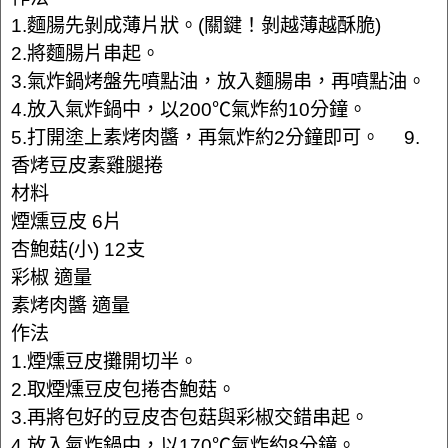
1.麵腸先剝成薄片狀。(關鍵！剝越薄越酥脆)
2.將麵腸片串起。
3.氣炸鍋烤盤先噴點油，放入麵腸串，再噴點油。
4.放入氣炸鍋中，以200℃氣炸約10分鐘。
5.打開塗上素烤肉醬，再氣炸約2分鐘即可。 9.
香烤豆皮素雞腿捲
材料
煙燻豆皮 6片
杏鮑菇(小) 12支
彩椒 適量
素烤肉醬 適量
作法
1.煙燻豆皮攤開切半。
2.取煙燻豆皮包捲杏鮑菇。
3.再將包好的豆皮杏包菇與彩椒交錯串起。
4.放入氣炸鍋中，以170℃氣炸約8分鐘。