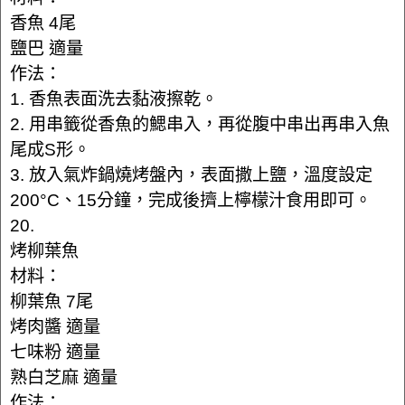
香魚 4尾
鹽巴 適量
作法：
1. 香魚表面洗去黏液擦乾。
2. 用串籤從香魚的鰓串入，再從腹中串出再串入魚
尾成S形。
3. 放入氣炸鍋燒烤盤內，表面撒上鹽，溫度設定
200°C、15分鐘，完成後擠上檸檬汁食用即可。
20.
烤柳葉魚
材料：
柳葉魚 7尾
烤肉醬 適量
七味粉 適量
熟白芝麻 適量
作法：