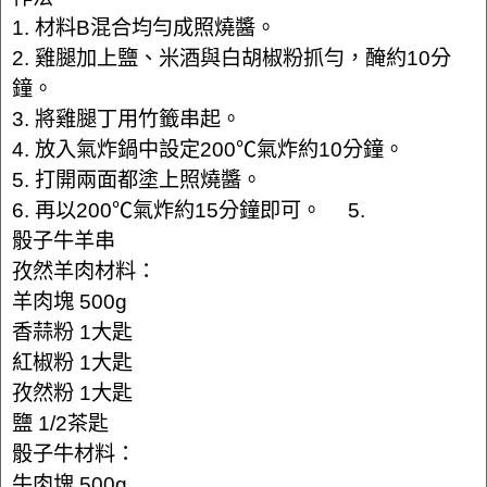
1. 材料B混合均勻成照燒醬。
2. 雞腿加上鹽、米酒與白胡椒粉抓勻，醃約10分
鐘。
3. 將雞腿丁用竹籤串起。
4. 放入氣炸鍋中設定200℃氣炸約10分鐘。
5. 打開兩面都塗上照燒醬。
6. 再以200℃氣炸約15分鐘即可。 5.
骰子牛羊串
孜然羊肉材料：
羊肉塊 500g
香蒜粉 1大匙
紅椒粉 1大匙
孜然粉 1大匙
鹽 1/2茶匙
骰子牛材料：
牛肉塊 500g