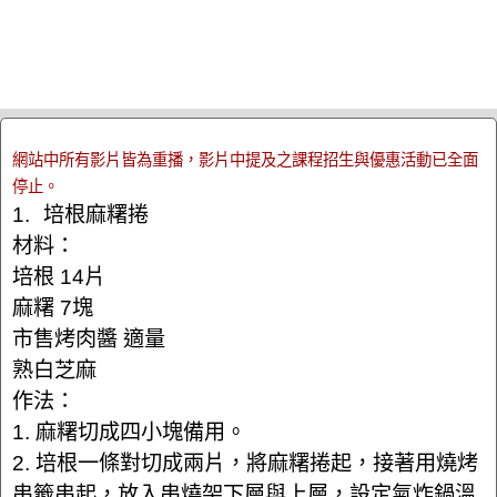
網站中所有影片皆為重播，影片中提及之課程招生與優惠活動已全面
停止。
1. 培根麻糬捲
材料：
培根 14片
麻糬 7塊
市售烤肉醬 適量
熟白芝麻
作法：
1. 麻糬切成四小塊備用。
2. 培根一條對切成兩片，將麻糬捲起，接著用燒烤
串籤串起，放入串燒架下層與上層，設定氣炸鍋溫