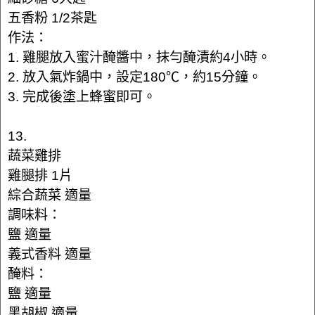
五香粉 1/2茶匙
作法：
1. 雞腿放入蜜汁醃醬中，抹勻醃漬約4小時。
2. 放入氣炸鍋中，設定180℃，約15分鐘。
3. 完成後塗上蜂蜜即可。
13.
蔬菜雞排
雞腿排 1片
綜合蔬菜 適量
調味料：
鹽 適量
義式香料 適量
醃料：
鹽 適量
黑胡椒 適量