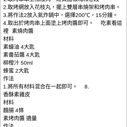
2.取烤網放入花枝丸，擺上雙層串燒架和烤肉串。
3.將作法2放入氣炸鍋中，選擇200℃，15分鐘。
4.取出於烤肉串上面塗上烤肉醬即可。 吃素看這
裡 素燒肉醬
材料
素蠔油 4大匙
素番茄醬 4大匙
柳橙汁 50ml
蜂蜜 2大匙
作法
1.將所有材料混合在一起即可。 8.
香酥素雞皮
材料
麵腸 4條
素烤肉醬 適量
作法