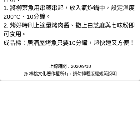
1. 將柳葉魚用串籤串起，放入氣炸鍋中，設定溫度
200°C、10分鐘。
2. 烤好時刷上適量烤肉醬、撒上白芝麻與七味粉即
可食用。
成品標：居酒屋烤魚只要10分鐘，超快速又方便！
上線時間：2020/9/18
@ 楊桃文化著作權所有，請勿轉載
版權規範說明