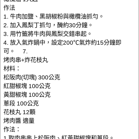
作法
1. 牛肉加鹽、黑胡椒粉與橄欖油抓勻。
2. 加入鳳梨丁抓勻，醃約30分鐘。
3. 用竹籤將牛肉與鳳梨交錯串起。
4. 放入氣炸鍋中，設定200℃氣炸約15分鐘即
可。 7.
烤肉串+炸花枝丸
材料：
松阪肉(切塊) 300公克
紅甜椒塊 100公克
黃甜椒塊 100公克
蔥段 100公克
花枝丸 12顆
烤肉醬 適量
作法：
1.取肉串串上松阪肉、紅黃甜椒塊和蔥段。