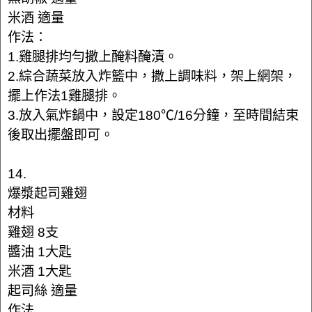
米酒 適量
作法：
1.雞腿排均勻撒上醃料醃漬。
2.綜合蔬菜放入炸籃中，撒上調味料，架上網架，
擺上作法1雞腿排。
3.放入氣炸鍋中，設定180℃/16分鐘，至時間結束
後取出擺盤即可。
14.
爆漿起司雞翅
材料
雞翅 8支
醬油 1大匙
米酒 1大匙
起司絲 適量
作法