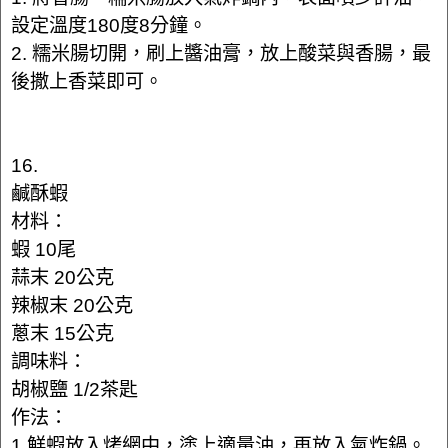
設定溫度180度8分鐘。
2. 糯米腸切開，刷上醬油膏，放上酸菜與香腸，最
後撒上香菜即可。
16.
鹹酥蝦
材料：
蝦 10尾
蒜末 20公克
辣椒末 20公克
蔥末 15公克
調味料：
胡椒鹽 1/2茶匙
作法：
1.鮮蝦放入烤網中，塗上適量油，再放入氣炸鍋。