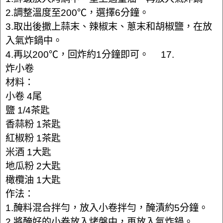
2.調整溫度至200℃，選擇6分鐘。
3.取出後撒上蒜末、辣椒末、蔥末和胡椒鹽，在放
入氣炸鍋中。
4.再以200℃，回炸約1分鐘即可。 17.
炸小卷
材料：
小卷 4尾
鹽 1/4茶匙
香蒜粉 1茶匙
紅椒粉 1茶匙
米酒 1大匙
地瓜粉 2大匙
橄欖油 1大匙
作法：
1.醃料混合拌勻，放入小卷拌勻，醃漬約5分鐘。
2.將醃好的小卷放入烤盤中，再放入氣炸鍋。