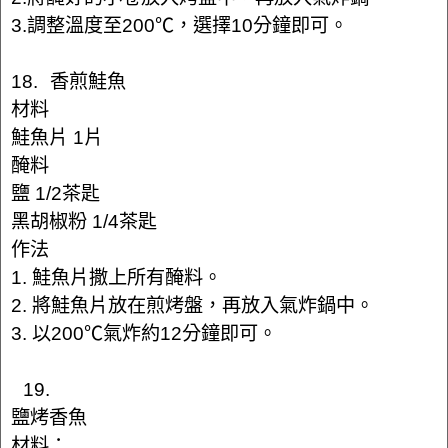
3.調整溫度至200℃，選擇10分鐘即可。
18. 香煎鮭魚
材料
鮭魚片 1片
醃料
鹽 1/2茶匙
黑胡椒粉 1/4茶匙
作法
1. 鮭魚片撒上所有醃料。
2. 將鮭魚片放在煎烤盤，再放入氣炸鍋中。
3. 以200℃氣炸約12分鐘即可。
19.
鹽烤香魚
材料：