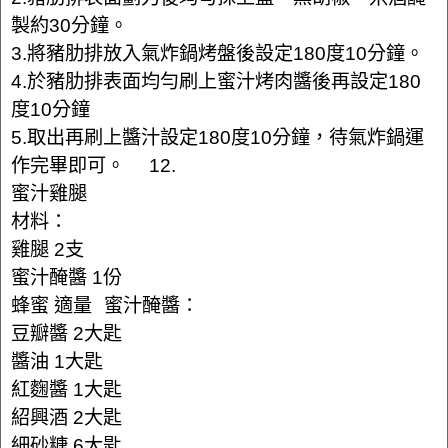
製約30分鐘。
3.將豬肋排放入氣炸鍋烤盤後設定180度10分鐘。
4.於豬肋排表面均勻刷上蜜汁烤肉醬後再設定180
度10分鐘
5.取出再刷上醬汁設定180度10分鐘，待氣炸鍋運
作完畢即可。 12.
蜜汁雞腿
材料：
雞腿 2支
蜜汁醃醬 1份
蜂蜜 適量 蜜汁醃醬：
豆瓣醬 2大匙
醬油 1大匙
紅麴醬 1大匙
紹興酒 2大匙
細砂糖 6大匙