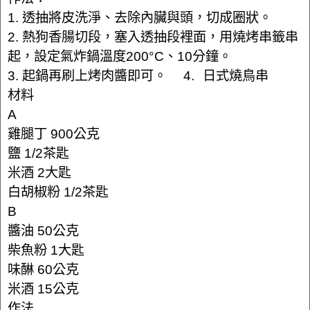
1. 透抽將皮洗淨、去除內臟與頭，切成圈狀。
2. 熱狗香腸切段，塞入透抽段裡面，用燒烤串籤串
起，設定氣炸鍋溫度200°C、10分鐘。
3. 起鍋再刷上烤肉醬即可。 4. 日式燒鳥串
材料
A
雞腿丁 900公克
鹽 1/2茶匙
米酒 2大匙
白胡椒粉 1/2茶匙
B
醬油 50公克
柴魚粉 1大匙
味醂 60公克
米酒 15公克
作法