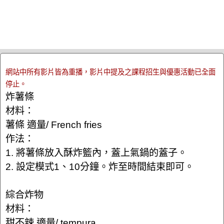
網站中所有影片皆為重播，影片中提及之課程招生與優惠活動已全面
停止。
炸薯條
材料：
薯條 適量/ French fries
作法：
1. 將薯條放入酥炸籃內，蓋上氣鍋的蓋子。
2. 設定模式1、10分鐘。炸至時間結束即可。
綜合炸物
材料：
甜不辣 適量/ tempura