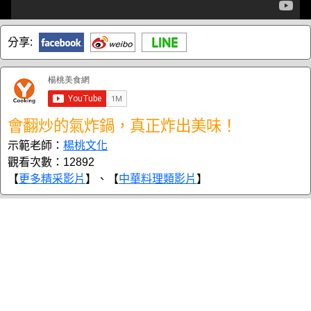
分享:
會翻炒的氣炸鍋，真正炸出美味！
示範老師：
楊桃文化
觀看次數：12892
【
更多精采影片
】、【
中華料理類影片
】