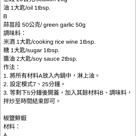
油 1大匙/oil 1tbsp.
B
蒜苗段 50公克/ green garlic 50g
調味料：
米酒 1大匙/cooking rice wine 1tbsp.
糖 1大匙/sugar 1tbsp.
醬油 2大匙/soy sauce 2tbsp.
作法：
1. 將所有材料A放入內鍋中，淋上油。
2. 設定模式7、25分鐘。
3. 等剩下5分鐘後開蓋，加入其餘材料B、調味料，
拌炒至時間結束即可。
椒鹽鮮蝦
材料：
A