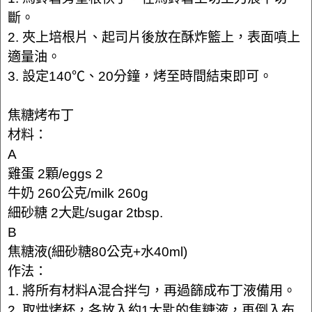
斷。
2. 夾上培根片、起司片後放在酥炸籃上，表面噴上
適量油。
3. 設定140℃、20分鐘，烤至時間結束即可。
焦糖烤布丁
材料：
A
雞蛋 2顆/eggs 2
牛奶 260公克/milk 260g
細砂糖 2大匙/sugar 2tbsp.
B
焦糖液(細砂糖80公克+水40ml)
作法：
1. 將所有材料A混合拌勻，再過篩成布丁液備用。
2. 取烘烤杯，各放入約1大匙的焦糖液，再倒入布