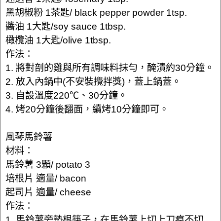
黑胡椒粉 1茶匙/ black pepper powder 1tsp.
醬油 1大匙/soy sauce 1tbsp.
橄欖油 1大匙/olive 1tbsp.
作法：
1. 將對剖的雞與所有調味料抹勻，醃漬約30分鐘。
2. 放入內鍋中(不安裝攪拌獎)，蓋上鍋蓋。
3. 自設溫度220℃、30分鐘。
4. 烤20分鐘後翻面，續烤10分鐘即可。
風琴馬鈴薯
材料：
馬鈴薯 3顆/ potato 3
培根片 適量/ bacon
起司片 適量/ cheese
作法：
1. 馬鈴薯旁墊根筷子，在馬鈴薯上切上刀痕不切