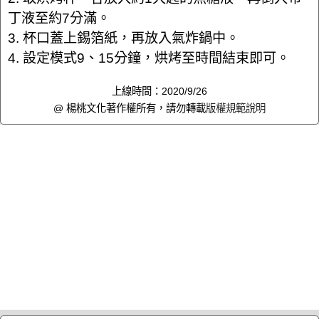
丁液至約7分滿。
3. 杯口蓋上錫箔紙，再放入氣炸鍋中。
4. 設定模式9、15分鐘，烘烤至時間結束即可。
上線時間：2020/9/26
@ 楊桃文化著作權所有，請勿轉載
版權規範說明