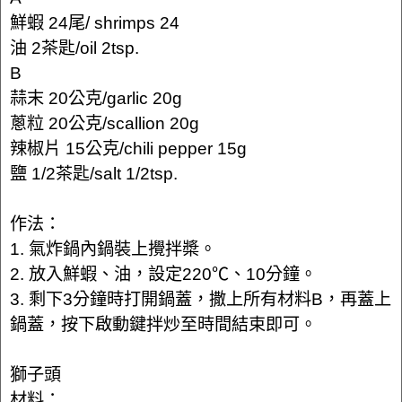
鮮蝦 24尾/ shrimps 24
油 2茶匙/oil 2tsp.
B
蒜末 20公克/garlic 20g
蔥粒 20公克/scallion 20g
辣椒片 15公克/chili pepper 15g
鹽 1/2茶匙/salt 1/2tsp.
作法：
1. 氣炸鍋內鍋裝上攪拌槳。
2. 放入鮮蝦、油，設定220℃、10分鐘。
3. 剩下3分鐘時打開鍋蓋，撒上所有材料B，再蓋上
鍋蓋，按下啟動鍵拌炒至時間結束即可。
獅子頭
材料：