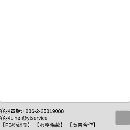
客服電話:+886-2-25819088
客服Line:
@ytservice
【
FB粉絲團
】 【
服務條款
】 【
廣告合作
】