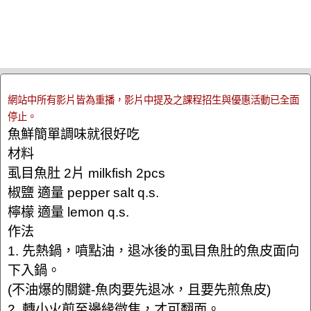
網站中所有影片皆為重播，影片中提及之課程招生與優惠活動已全面
停止。
魚鮮簡單調味就很好吃
材料
虱目魚肚 2片 milkfish 2pcs
椒鹽 適量 pepper salt q.s.
檸檬 適量 lemon q.s.
作法
1. 先熱鍋，噴點油，退冰後的虱目魚肚的魚皮面向
下入鍋。
(不油爆的關鍵-魚肉要先退冰，且要先煎魚皮)
2. 轉小火煎至邊緣微焦，才可翻面。