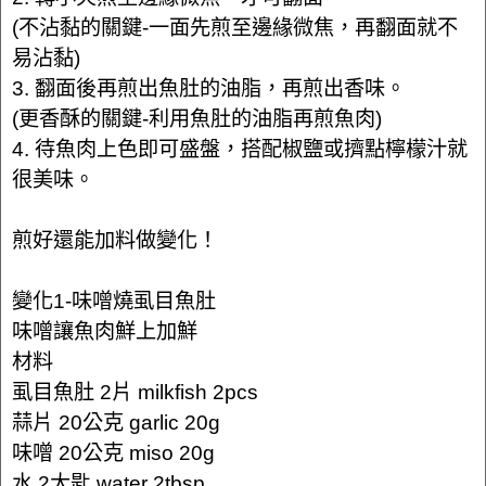
(不沾黏的關鍵-一面先煎至邊緣微焦，再翻面就不
易沾黏)
3. 翻面後再煎出魚肚的油脂，再煎出香味。
(更香酥的關鍵-利用魚肚的油脂再煎魚肉)
4. 待魚肉上色即可盛盤，搭配椒鹽或擠點檸檬汁就
很美味。
煎好還能加料做變化！
變化1-味噌燒虱目魚肚
味噌讓魚肉鮮上加鮮
材料
虱目魚肚 2片 milkfish 2pcs
蒜片 20公克 garlic 20g
味噌 20公克 miso 20g
水 2大匙 water 2tbsp.