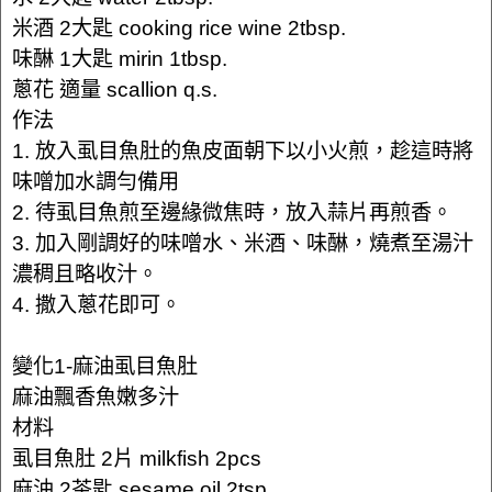
米酒 2大匙 cooking rice wine 2tbsp.
味醂 1大匙 mirin 1tbsp.
蔥花 適量 scallion q.s.
作法
1. 放入虱目魚肚的魚皮面朝下以小火煎，趁這時將
味噌加水調勻備用
2. 待虱目魚煎至邊緣微焦時，放入蒜片再煎香。
3. 加入剛調好的味噌水、米酒、味醂，燒煮至湯汁
濃稠且略收汁。
4. 撒入蔥花即可。
變化1-麻油虱目魚肚
麻油飄香魚嫩多汁
材料
虱目魚肚 2片 milkfish 2pcs
麻油 2茶匙 sesame oil 2tsp.