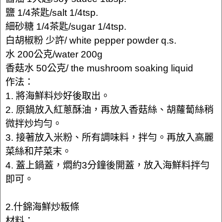
鹽 1/4茶匙/salt 1/4tsp.
細砂糖 1/4茶匙/sugar 1/4tsp.
白胡椒粉 少許/ white pepper powder q.s.
水 200公克/water 200g
香菇水 50公克/ the mushroom soaking liquid
作法：
1. 將海鮮料炒好後取出。
2. 原鍋放入紅蔥酥油，再放入香菇絲、胡蘿蔔絲稍
微拌炒均勻。
3. 接著放入米粉、所有調味料，拌勻。再放入高麗
菜絲和芹菜末。
4. 蓋上鍋蓋，燜約3分鐘後開蓋，放入海鮮料拌勻
即可。
2.什錦海鮮炒粄條
材料：