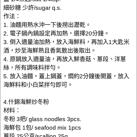
細砂糖 少許/sugar q.s.
作法：
1. 油麵用熱水沖一下後撈出瀝乾。
2. 電子鍋內鍋設定再加熱，選擇20分鐘。
3. 倒入適量油加熱，放入海鮮料，再加入1大匙米
酒，炒至海鮮熟且香氣散出後取出。
4. 原鍋放入適量油，再放入鮮香菇、蔥段、洋蔥
絲，所有調味料拌勻。
5. 放入油麵，蓋上鍋蓋，燜約2分鐘後開蓋，放入
海鮮料和小白菜拌勻即可。
4.什錦海鮮炒冬粉
材料：
冬粉 3把/ glass noodles 3pcs.
海鮮包 1包/ seafood mix 1pcs
蔥段 25公克/scallion 25g