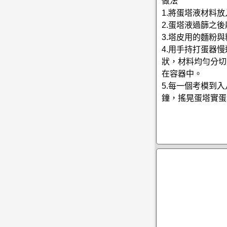
做法
1.將蛋塔液材料
2.蛋塔液過篩之
3.塔皮用的麵粉
4.用手持打蛋器
狀，材料均勻分切
在容器中。
5.每一個考模到入
鐘，搖晃蛋塔實蛋