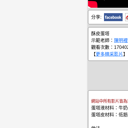
分享:
酥皮蛋塔
示範老師：
陳明裡
觀看次數：17040
【
更多精采影片
】
網站中所有影片皆為
蛋塔液材料：牛奶4
蛋塔皮材料：低筋麵