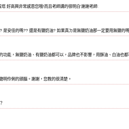
蛋塔.好高興非常感恩您哦!而且老師講的很明白'謝謝老師:
? 是安佳的嗎?? 還是有鹽奶油? 如果真ㄉ是無鹽奶油那一定要用無鹽的嗎
的功能，無鹽奶油、有鹽奶油都可以，品牌也不影響，用酥油、白油也都
聰明伶俐的頭腦。謝謝，您教的很清楚。
？