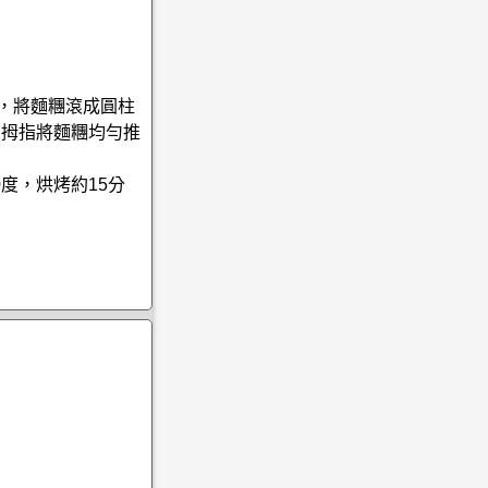
，將麵糰滾成圓柱
用拇指將麵糰均勻推
0度，烘烤約15分