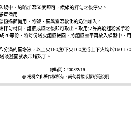
放入鍋中，約略加溫50度即可，緩緩的拌勻之後停火。
後靜置備用
與糖粉過篩備用，將鹽、蛋與室溫軟化的奶油加入。
慢速拌勻材料，麵糰成糰之後即可取出。取用少許高筋麵粉當手粉
成20等份，將每份塔皮麵糰搓圓，將麵糰壓平再放入模型中，
八分滿的蛋塔液，以上火180度/下火160度或上下火均以160-17
塔液凝固就表示烤熟了。
上線時間：2008/2/19
@ 楊桃文化著作權所有，請勿轉載
版權規範說明