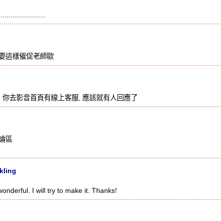
................
要這樣催促老師歐
 你去影音首頁有線上客服, 應該就有人回應了
討論區
kling
onderful. I will try to make it. Thanks!