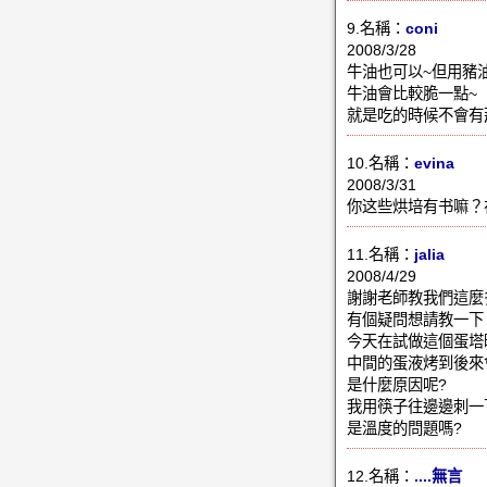
9.名稱：
coni
2008/3/28
牛油也可以~但用豬
牛油會比較脆一點~
就是吃的時候不會有那
10.名稱：
evina
2008/3/31
你这些烘培有书嘛？
11.名稱：
jalia
2008/4/29
謝謝老師教我們這麼
有個疑問想請教一
今天在試做這個蛋
中間的蛋液烤到後來
是什麼原因呢?
我用筷子往邊邊刺一
是溫度的問題嗎?
12.名稱：
....無言