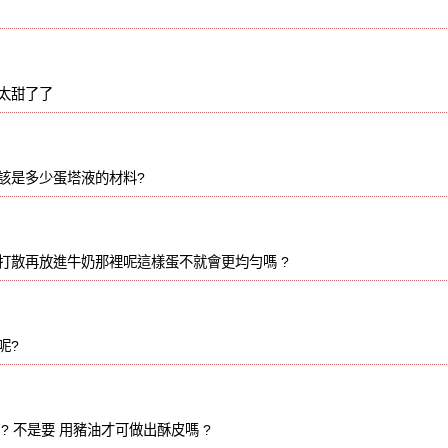
太甜了了
該是多少蛋塔液的材料?
打散再放進牛奶那裡呢這樣蛋不就會更均勻嗎 ?
呢?
? 不是要 用豬油才可做出酥皮嗎 ?