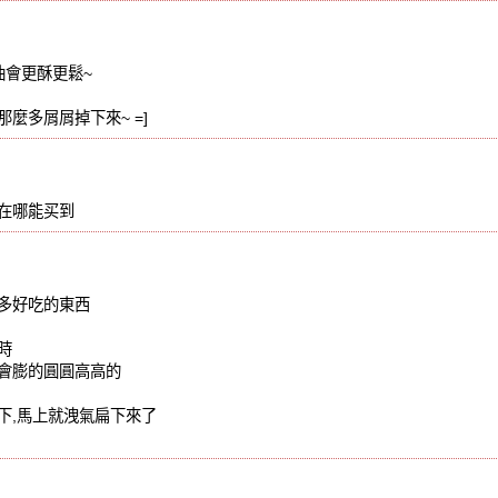
油會更酥更鬆~
麼多屑屑掉下來~ =]
在哪能买到
多好吃的東西
下
塔時
會膨的圓圓高高的
下,馬上就洩氣扁下來了