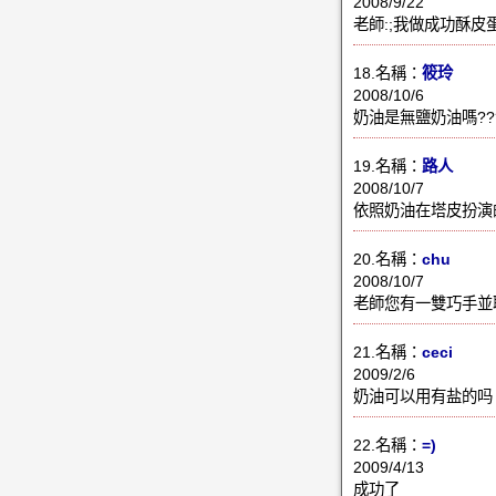
2008/9/22
老師:;我做成功酥皮
18.名稱：
筱玲
2008/10/6
奶油是無鹽奶油嗎??
19.名稱：
路人
2008/10/7
依照奶油在塔皮扮演
20.名稱：
chu
2008/10/7
老師您有一雙巧手並
21.名稱：
ceci
2009/2/6
奶油可以用有盐的吗
22.名稱：
=)
2009/4/13
成功了