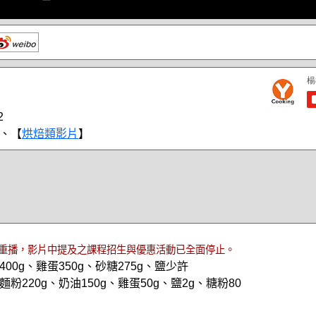
2
、【
烘焙類影片
】
重播，影片中提及之課程招生與優惠活動已全面停止。
00g、雞蛋350g、砂糖275g、鹽少許
粉220g、奶油150g、雞蛋50g、鹽2g、糖粉80