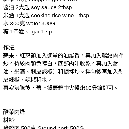
醬油 2大匙 soy sauce 2tbsp.
米酒 1大匙 cooking rice wine 1tbsp.
水 300克 water 300G
糖 1茶匙 sugar 1tsp.
作法:
蒜末、紅蔥頭加入適量的油爆香，再加入豬絞肉拌
炒。待絞肉顏色轉白，底部肉汁收乾。再加入醬
油、米酒、剝皮辣椒汁和糖拌炒。拌勻後再加入剝
皮辣椒、辣椒和水。
再次沸騰後，蓋上鍋蓋轉中火慢燉10分鐘即可。
酸菜肉燥
材料:
豬絞肉 500克 Ground pork 500G