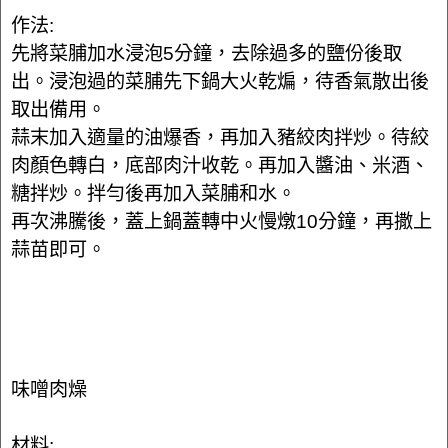
作法:
先將菜脯加水浸泡5分鐘，去除過多的鹽份後取
出。浸泡過的菜脯先下鍋大火乾煸，待香氣散出後
取出備用。
蒜末加入適量的油爆香，再加入豬絞肉拌炒。待絞
肉顏色轉白，底部肉汁收乾。再加入醬油、米酒、
糖拌炒。拌勻後再加入菜脯和水。
再次沸騰後，蓋上鍋蓋轉中火慢燉10分鐘，再撒上
蒜苗即可。
味噌肉燥
材料: