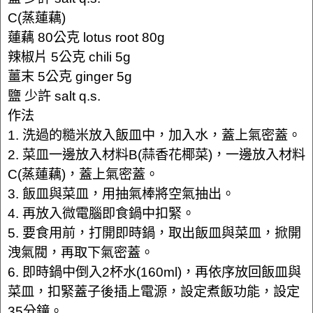
C(蒸蓮藕)
蓮藕 80公克 lotus root 80g
辣椒片 5公克 chili 5g
薑末 5公克 ginger 5g
鹽 少許 salt q.s.
作法
1. 洗過的糙米放入飯皿中，加入水，蓋上氣密蓋。
2. 菜皿一邊放入材料B(蒜香花椰菜)，一邊放入材料
C(蒸蓮藕)，蓋上氣密蓋。
3. 飯皿與菜皿，用抽氣棒將空氣抽出。
4. 再放入微電腦即食鍋中扣緊。
5. 要食用前，打開即時鍋，取出飯皿與菜皿，掀開
洩氣閥，再取下氣密蓋。
6. 即時鍋中倒入2杯水(160ml)，再依序放回飯皿與
菜皿，扣緊蓋子後插上電源，設定煮飯功能，設定
35分鐘。