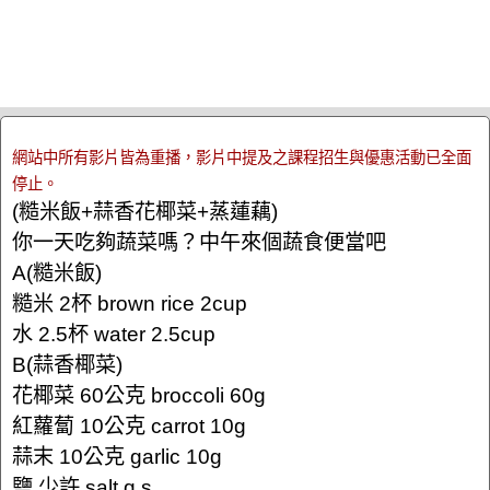
網站中所有影片皆為重播，影片中提及之課程招生與優惠活動已全面
停止。
(糙米飯+蒜香花椰菜+蒸蓮藕)
你一天吃夠蔬菜嗎？中午來個蔬食便當吧
A(糙米飯)
糙米 2杯 brown rice 2cup
水 2.5杯 water 2.5cup
B(蒜香椰菜)
花椰菜 60公克 broccoli 60g
紅蘿蔔 10公克 carrot 10g
蒜末 10公克 garlic 10g
鹽 少許 salt q.s.