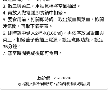
3. 飯皿與菜皿，用抽氣棒將空氣抽出。
4. 再放入微電腦即食鍋中扣緊。
5. 要食用前，打開即時鍋，取出飯皿與菜皿，掀開
洩氣閥，再取下氣密蓋。
6. 即時鍋中倒入2杯水(160ml)，再依序放回飯皿與
菜皿，扣緊蓋子後插上電源，設定煮飯功能，設定
35分鐘。
7. 蒸至時間完成後即可食用。
上線時間：2020/10/16
@ 楊桃文化著作權所有，請勿轉載
版權規範說明