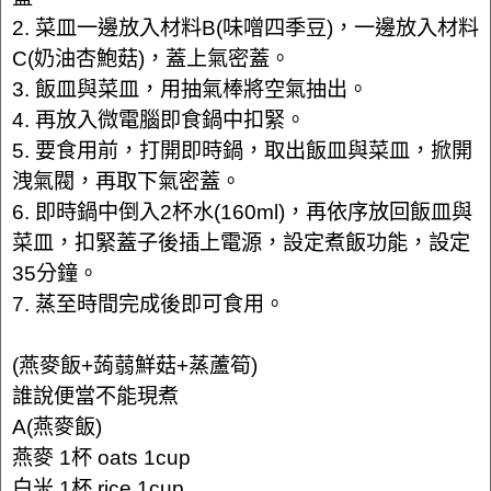
2. 菜皿一邊放入材料B(味噌四季豆)，一邊放入材料
C(奶油杏鮑菇)，蓋上氣密蓋。
3. 飯皿與菜皿，用抽氣棒將空氣抽出。
4. 再放入微電腦即食鍋中扣緊。
5. 要食用前，打開即時鍋，取出飯皿與菜皿，掀開
洩氣閥，再取下氣密蓋。
6. 即時鍋中倒入2杯水(160ml)，再依序放回飯皿與
菜皿，扣緊蓋子後插上電源，設定煮飯功能，設定
35分鐘。
7. 蒸至時間完成後即可食用。
(燕麥飯+蒟蒻鮮菇+蒸蘆筍)
誰說便當不能現煮
A(燕麥飯)
燕麥 1杯 oats 1cup
白米 1杯 rice 1cup