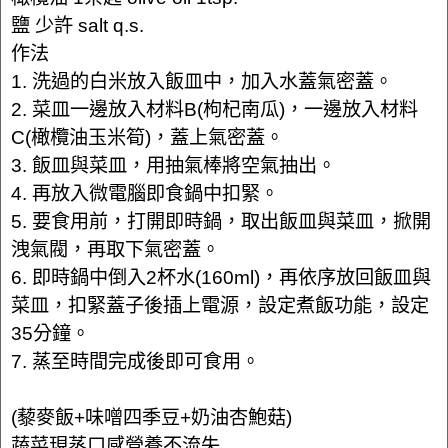
鹽 少許 salt q.s.
作法
1. 洗過的白米放入飯皿中，加入水蓋氣密蓋。
2. 菜皿一邊放入材料B(枸杞南瓜)，一邊放入材料
C(橄欖油玉米筍)，蓋上氣密蓋。
3. 飯皿與菜皿，用抽氣棒將空氣抽出。
4. 再放入微電腦即食鍋中扣緊。
5. 要食用前，打開即時鍋，取出飯皿與菜皿，掀開
洩氣閥，再取下氣密蓋。
6. 即時鍋中倒入2杯水(160ml)，再依序放回飯皿與
菜皿，扣緊蓋子後插上電源，設定煮飯功能，設定
35分鐘。
7. 蒸至時間完成後即可食用。
(藜麥飯+味噌四季豆+奶油杏鮑菇)
蔬菜現蒸口感營養不流失