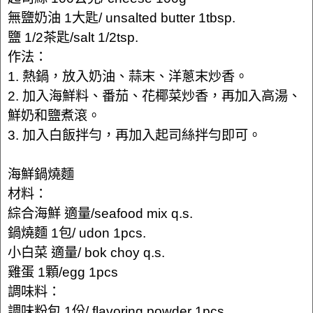
無鹽奶油 1大匙/ unsalted butter 1tbsp.
鹽 1/2茶匙/salt 1/2tsp.
作法：
1. 熱鍋，放入奶油、蒜末、洋蔥末炒香。
2. 加入海鮮料、番茄、花椰菜炒香，再加入高湯、
鮮奶和鹽煮滾。
3. 加入白飯拌勻，再加入起司絲拌勻即可。
海鮮鍋燒麵
材料：
綜合海鮮 適量/seafood mix q.s.
鍋燒麵 1包/ udon 1pcs.
小白菜 適量/ bok choy q.s.
雞蛋 1顆/egg 1pcs
調味料：
調味粉包 1份/ flavoring powder 1pcs