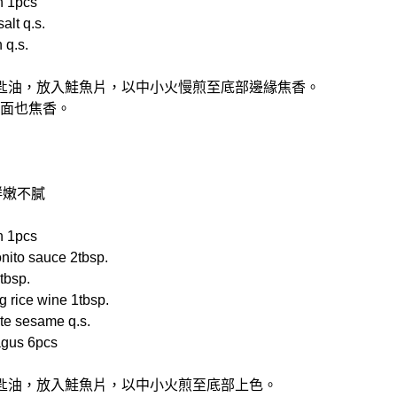
 1pcs
lt q.s.
q.s.
1茶匙油，放入鮭魚片，以中小火慢煎至底部邊緣焦香。
一面也焦香。
鮮嫩不膩
 1pcs
o sauce 2tbsp.
bsp.
rice wine 1tbsp.
 sesame q.s.
gus 6pcs
1茶匙油，放入鮭魚片，以中小火煎至底部上色。