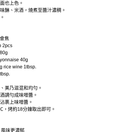
一面也上色。
油、味醂、米酒，燒煮至醬汁濃稠。
可。
會焦
 2pcs
80g
nnaise 40g
rice wine 1tbsp.
bsp.
味噌、美乃滋混和均勻。
米酒調勻成味噌醬。
勻沾裹上味噌醬。
80℃，烤約18分鐘取出即可。
 風味更濃郁