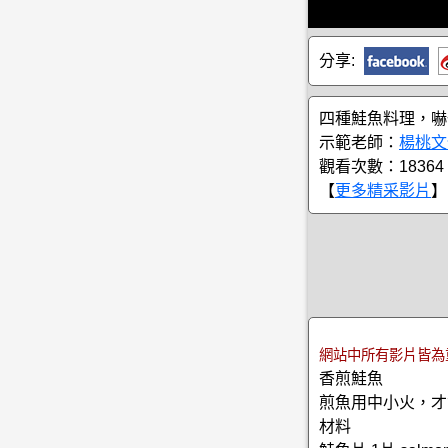
分享:
四種鮭魚料理，嚇
示範老師：
楊桃文
觀看次數：18364
【
更多精采影片
】
網站中所有影片皆為
香煎鮭魚
煎魚用中小火，才
材料