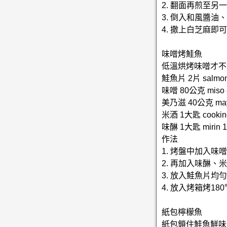
2. 翻面再煎至另
3. 倒入和風醬
4. 撒上白芝麻即
味噌烤鮭魚
低溫烘烤味噌才不
鮭魚片 2片 salmon
味噌 80公克 miso 
美乃滋 40公克 mayo
米酒 1大匙 cooking 
味醂 1大匙 mirin 1t
作法
1. 烤盤中加入
2. 再加入味醂、
3. 放入鮭魚片均
4. 放入烤箱烤1
紙包檸檬魚
紙包鎖住鮭魚鮮味