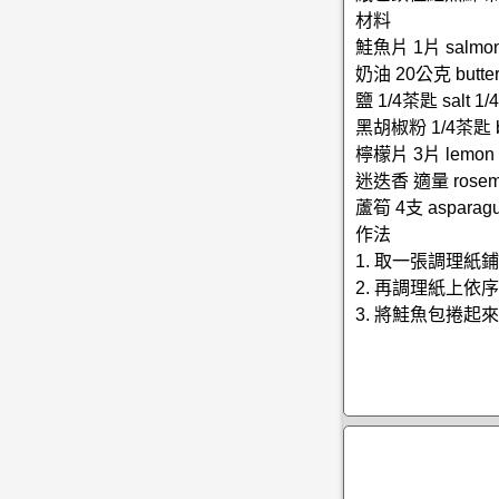
材料
鮭魚片 1片 salmon
奶油 20公克 butter
鹽 1/4茶匙 salt 1/4
黑胡椒粉 1/4茶匙 blac
檸檬片 3片 lemon 
迷迭香 適量 rosemar
蘆筍 4支 asparagu
作法
1. 取一張調理紙
2. 再調理紙上
3. 將鮭魚包捲起