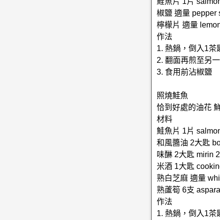
鮭魚片 1片 salmon
椒鹽 適量 pepper sa
檸檬片 適量 lemon 
作法
1. 熱鍋，倒入
2. 翻面再煎至另
3. 食用前沾椒鹽
照燒鮭魚
恰到好處的油花 
材料
鮭魚片 1片 salmon
和風醬油 2大匙 bonit
味醂 2大匙 mirin 2t
米酒 1大匙 cooking 
熟白芝麻 適量 white
熟蘆筍 6支 aspara
作法
1. 熱鍋，倒入