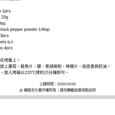
 1pcs
 20g
tsp.
k pepper powder 1/4tsp.
3pcs
y q.s.
s 4pcs
鋪在烤盤上。
依序放上蘆筍、鮭魚片、鹽、黑胡椒粉、檸檬片、迷迭香與奶油。
來，放入烤箱以220℃烤約15分鐘即可。
上線時間：2020/10/30
@ 楊桃文化著作權所有，請勿轉載
版權規範說明