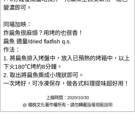
變濃即可。
同場加映：
炸扁魚很麻煩？用烤的也很香！
扁魚 適量/dried flatfish q.s.
作法：
1. 將扁魚排入烤盤中，放入已預熱的烤箱中，以上
下火180℃烤約8分鐘。
2. 取出將扁魚撕成小塊狀即可。
一次烤好，可冷凍保存，做各式料理提味超好用！
上線時間：2020/10/30
@ 楊桃文化著作權所有，請勿轉載
版權規範說明