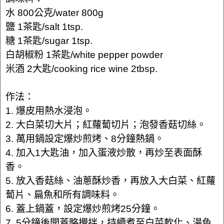
水 800公克/water 800g
鹽 1茶匙/salt 1tsp.
糖 1茶匙/sugar 1tsp.
白胡椒粉 1茶匙/white pepper powder
米酒 2大匙/cooking rice wine 2tbsp.
作法：
1. 爆皮用熱水浸泡。
2. 大白菜切大片；紅蘿蔔切片；泡發香菇切絲。
3. 萬用鍋設定爆炒煎烤、8分鐘熱鍋。
4. 加入1大匙油，加入蛋液炒散，再炒至表面酥
香。
5. 放入香菇絲、油蔥酥炒香，再放入大白菜、紅蘿
蔔片、扁魚和所有調味料。
6. 蓋上鍋蓋，設定爆炒煎烤25分鐘。
7. 5分鐘後開蓋略攪拌，持續煮至白菜軟化、湯色