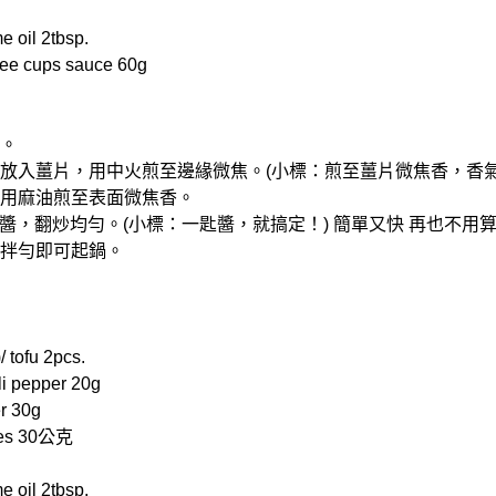
oil 2tbsp.
e cups sauce 60g
塊。
油，放入薑片，用中火煎至邊緣微焦。(小標：煎至薑片微焦香，香
塊，用麻油煎至表面微焦香。
醬，翻炒均勻。(小標：一匙醬，就搞定！) 簡單又快 再也不用算
塔拌勻即可起鍋。
ofu 2pcs.
 pepper 20g
r 30g
ves 30公克
oil 2tbsp.