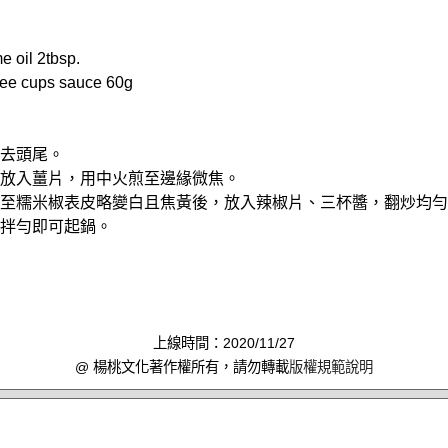
oil 2tbsp.
e cups sauce 60g
切去頭尾。
油，放入薑片，用中火煎至邊緣微焦。
，炒至糯米椒表皮略變白且焦黃後，放入辣椒片、三杯醬，翻炒均
塔拌勻即可起鍋。
上線時間：2020/11/27
@ 楊桃文化著作權所有，請勿轉載
版權規範說明