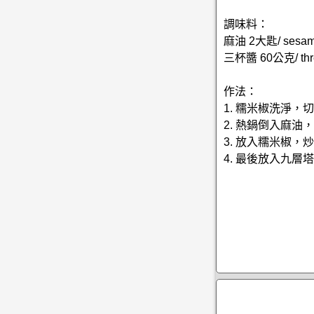
調味料：
麻油 2大匙/ sesame 
三杯醬 60公克/ thre
作法：
1. 糯米椒洗淨，
2. 熱鍋倒入麻
3. 放入糯米椒
4. 最後放入九層