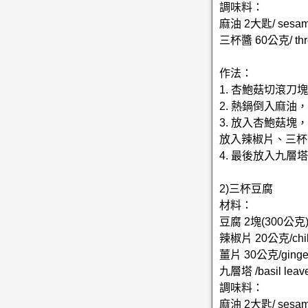
調味料：
麻油 2大匙/ sesame 
三杯醬 60公克/ thre
作法：
1. 杏鮑菇切滾刀
2. 熱鍋倒入麻
3. 放入杏鮑菇
放入辣椒片、三杯
4. 最後放入九層
2)三杯豆腐
材料：
豆腐 2塊(300公克)/ t
辣椒片 20公克/chili
薑片 30公克/ginge
九層塔 /basil lea
調味料：
麻油 2大匙/ sesame 