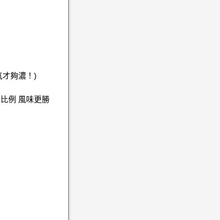
氣才夠濃！)
比例 風味更勝