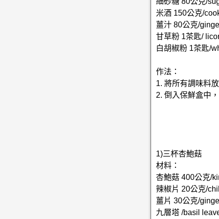
細砂糖 80公克/suga
米酒 150公克/cookin
薑汁 80公克/ginger 
甘草粉 1茶匙/ licori
白胡椒粉 1茶匙/white
作法：
1. 將所有調味
2. 倒入保鮮盒
1)三杯杏鮑菇
材料：
杏鮑菇 400公克/king
辣椒片 20公克/chili
薑片 30公克/ginge
九層塔 /basil lea