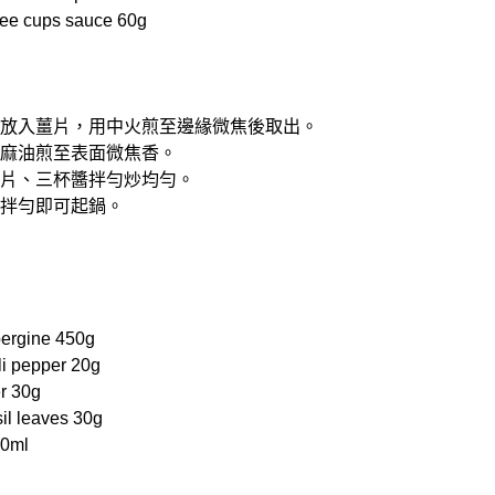
e cups sauce 60g
油，放入薑片，用中火煎至邊緣微焦後取出。
，用麻油煎至表面微焦香。
辣椒片、三杯醬拌勻炒均勻。
塔拌勻即可起鍋。
rgine 450g
 pepper 20g
r 30g
 leaves 30g
00ml