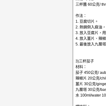
三杯醬 60公克/ thre
作法：
1. 豆腐切片。
2. 熱鍋倒入麻
3. 放入豆腐片
4. 放入薑片、
5. 最後放入九層
3)三杯茄子
材料：
茄子 450公克/ aube
辣椒片 20公克/chili
薑片 30公克/ginge
九層塔 30公克/basil
水 100ml/water 1