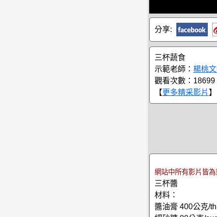
分享:
三杯蔬食
示範老師：
楊桃文
觀看次數：18699
【
更多精采影片
】
網站中所有影片皆為
三杯醬
材料：
醬油膏 400公克/thic