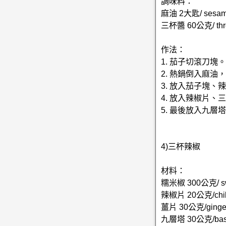
調味料：
麻油 2大匙/ sesame 
三杯醬 60公克/ thre
作法：
1. 茄子切滾刀塊。
2. 熱鍋倒入麻
3. 放入茄子塊
4. 放入辣椒片、
5. 最後放入九層
4)三杯辣椒
材料：
糯米椒 300公克/ swe
辣椒片 20公克/chili
薑片 30公克/ginge
九層塔 30公克/basil