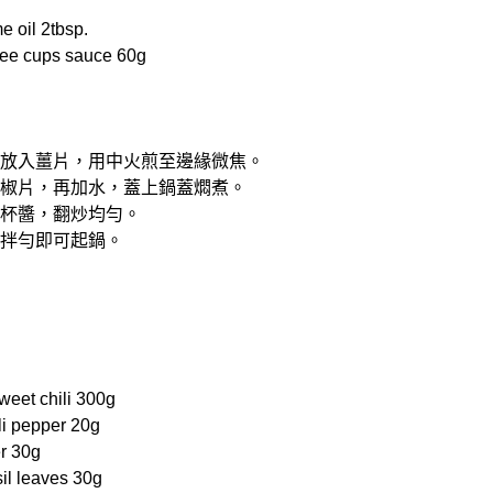
oil 2tbsp.
e cups sauce 60g
油，放入薑片，用中火煎至邊緣微焦。
、辣椒片，再加水，蓋上鍋蓋燜煮。
三杯醬，翻炒均勻。
塔拌勻即可起鍋。
et chili 300g
 pepper 20g
r 30g
 leaves 30g