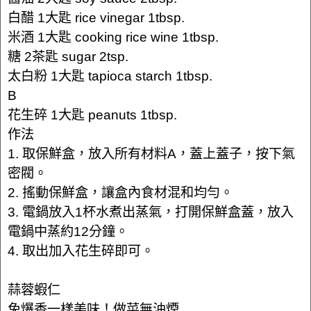
白醋 1大匙 rice vinegar 1tbsp.
米酒 1大匙 cooking rice wine 1tbsp.
糖 2茶匙 sugar 2tsp.
太白粉 1大匙 tapioca starch 1tbsp.
B
花生碎 1大匙 peanuts 1tbsp.
作法
1. 取保鮮盒，放入所有材料A，蓋上蓋子，按下氣
密閥。
2. 搖動保鮮盒，讓盒內食材混和均勻。
3. 電鍋放入1杯水煮出蒸氣，打開保鮮盒蓋，放入
電鍋中蒸約12分鐘。
4. 取出加入花生碎即可。
蒜蓉蝦仁
免爆香一樣美味！做菜無油煙