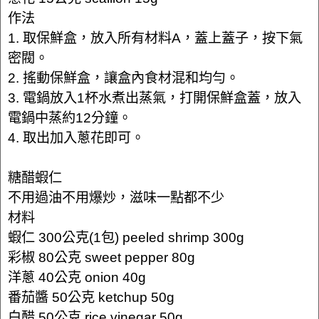
作法
1. 取保鮮盒，放入所有材料A，蓋上蓋子，按下氣
密閥。
2. 搖動保鮮盒，讓盒內食材混和均勻。
3. 電鍋放入1杯水煮出蒸氣，打開保鮮盒蓋，放入
電鍋中蒸約12分鐘。
4. 取出加入蔥花即可。
糖醋蝦仁
不用過油不用爆炒，滋味一點都不少
材料
蝦仁 300公克(1包) peeled shrimp 300g
彩椒 80公克 sweet pepper 80g
洋蔥 40公克 onion 40g
番茄醬 50公克 ketchup 50g
白醋 50公克 rice vinegar 50g