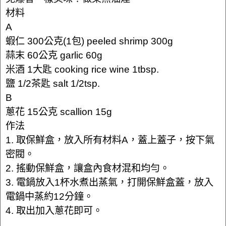
材料
A
蝦仁 300公克(1包) peeled shrimp 300g
蒜末 60公克 garlic 60g
米酒 1大匙 cooking rice wine 1tbsp.
鹽 1/2茶匙 salt 1/2tsp.
B
蔥花 15公克 scallion 15g
作法
1. 取保鮮盒，放入所有材料A，蓋上蓋子，按下氣
密閥。
2. 搖動保鮮盒，讓盒內食材混和均勻。
3. 電鍋放入1杯水煮出蒸氣，打開保鮮盒蓋，放入
電鍋中蒸約12分鐘。
4. 取出加入蔥花即可。