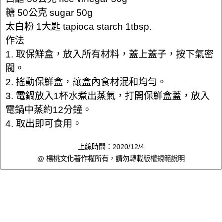
糖 50公克 sugar 50g
太白粉 1大匙 tapioca starch 1tbsp.
作法
1. 取保鮮盒，放入所有材料，蓋上蓋子，按下氣密
閥。
2. 搖動保鮮盒，讓盒內食材混和均勻。
3. 電鍋放入1杯水煮出蒸氣，打開保鮮盒蓋，放入
電鍋中蒸約12分鐘。
4. 取出即可食用。
上線時間：2020/12/4
@ 楊桃文化著作權所有，請勿轉載
版權規範說明