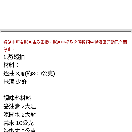
網站中所有影片皆為重播，影片中提及之課程招生與優惠活動已全面
停止。
1.蒸透抽
材料：
透抽 3尾(約800公克)
米酒 少許
調味料材料：
醬油膏 2大匙
涼開水 2大匙
蒜末 10公克
辣椒末 5公克