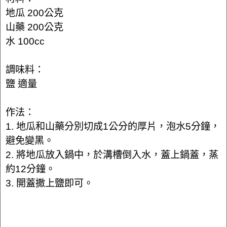
地瓜 200公克
山藥 200公克
水 100cc
調味料：
鹽 適量
作法：
1. 地瓜和山藥分別切成1公分的厚片，泡水5分鐘，
避免變黑。
2. 將地瓜放入鍋中，於溝槽倒入水，蓋上鍋蓋，蒸
約12分鐘。
3. 開蓋撒上鹽即可。