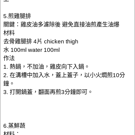
5.煎雞腿排
關鍵：雞皮油多濾除後 避免直接油煎產生油爆
材料
去骨雞腿排 4片 chicken thigh
水 100ml water 100ml
作法
1. 熱鍋，不加油，雞皮向下入鍋。
2. 在溝槽中加入水，蓋上蓋子，以小火燜煎10分
鐘。
3. 打開鍋蓋，翻面再煎3分鐘即可。
6.蒸鮮蔬
材料：