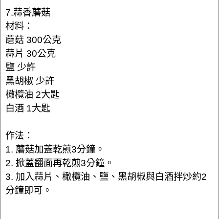
7.蒜香蘑菇
材料：
蘑菇 300公克
蒜片 30公克
鹽 少許
黑胡椒 少許
橄欖油 2大匙
白酒 1大匙
作法：
1. 蘑菇加蓋乾煎3分鐘。
2. 掀蓋翻面再乾煎3分鐘。
3. 加入蒜片、橄欖油、鹽、黑胡椒與白酒拌炒約2
分鐘即可。