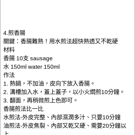
4.煎香腸
關鍵：香腸難熟！用水煎法超快熟透又不乾硬
材料
香腸 10支 sausage
水 150ml water 150ml
作法
1. 熱鍋，不加油，皮向下放入香腸。
2. 溝槽加入水，蓋上蓋子，以小火燜煎10分鐘。
3. 翻面，再稍微煎上色即可。
香腸煎法比一比
水煎法-外皮完整、內部濕潤多汁、只要10分鐘
油煎法-外皮焦裂、內部又乾又硬、需要20分鐘以
上