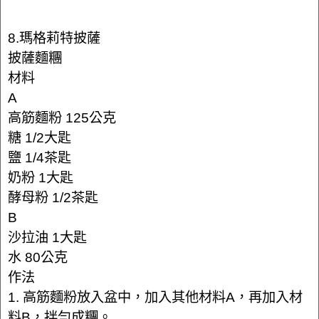
8.瑪格莉特披薩
披薩麵糰
材料
A
高筋麵粉 125公克
糖 1/2大匙
鹽 1/4茶匙
奶粉 1大匙
酵母粉 1/2茶匙
B
沙拉油 1大匙
水 80公克
作法
1. 高筋麵粉放入盆中，加入其他材料A，再加入材
料B，拌勻成糰。