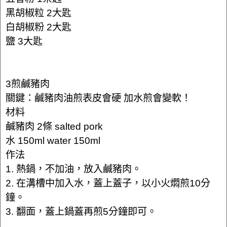
黑胡椒粒 2大匙
白胡椒粉 2大匙
鹽 3大匙
3煎鹹豬肉
關鍵：鹹豬肉油煎表皮會硬 加水煎會變軟！
材料
鹹豬肉 2條 salted pork
水 150ml water 150ml
作法
1. 熱鍋，不加油，放入鹹豬肉。
2. 在溝槽中加入水，蓋上蓋子，以小火燜煎10分
鐘。
3. 翻面，蓋上鍋蓋再煎5分鐘即可。