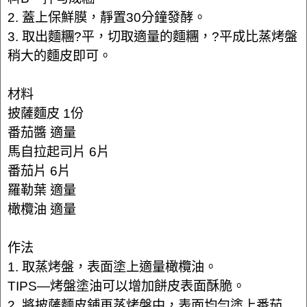
2. 蓋上保鮮膜，靜置30分鐘發酵。
3. 取出麵糰?平，切取適量的麵糰，?平成比蒸烤盤
稍大的麵皮即可。
材料
披薩麵皮 1份
番茄醬 適量
馬自拉起司片 6片
番茄片 6片
羅勒葉 適量
橄欖油 適量
作法
1. 取蒸烤盤，表面塗上適量橄欖油。
TIPS—烤盤塗油可以增加餅皮表面酥脆。
2. 將披薩麵皮鋪再蒸烤盤中，表面均勻塗上番茄