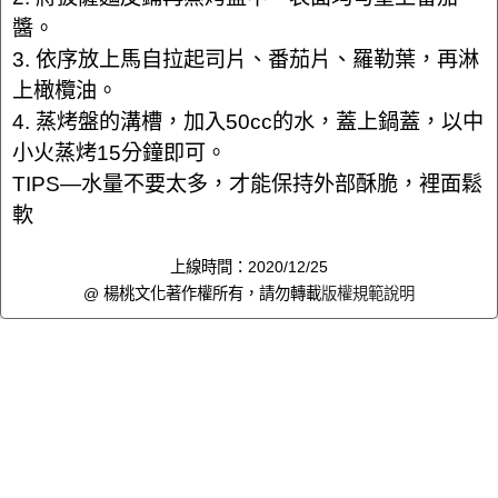
醬。
3. 依序放上馬自拉起司片、番茄片、羅勒葉，再淋
上橄欖油。
4. 蒸烤盤的溝槽，加入50cc的水，蓋上鍋蓋，以中
小火蒸烤15分鐘即可。
TIPS—水量不要太多，才能保持外部酥脆，裡面鬆
軟
上線時間：2020/12/25
@ 楊桃文化著作權所有，請勿轉載
版權規範說明