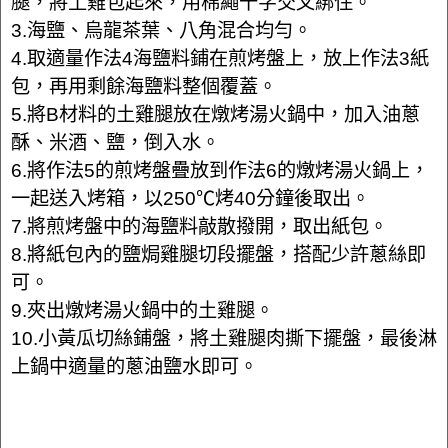
腿，將土雞包起來，用棉繩十字交叉綁住。
3.海鹽、烏龍茶葉、八角混合均勻。
4.取適量作法4海鹽料鋪在煎烤盤上，放上作法3紙
包，再用剩餘海鹽料整個覆蓋。
5.將B材料的土雞腿放在燉烤湯火鍋中，加入油蔥
酥、米酒、鹽，倒入水。
6.將作法5的煎烤盤疊放到作法6的燉烤湯火鍋上，
一起送入烤箱，以250℃烤40分鐘後取出。
7.將煎烤盤中的海鹽料敲散撥開，取出紙包。
8.將紙包內的鹽焗雞腿切段擺盤，搭配少許蔥絲即
可。
9.夾出燉烤湯火鍋中的土雞腿。
10.小黃瓜切絲鋪盤，將土雞腿肉撕下擺盤，最後淋
上鍋中適量的蔥油鹽水即可。