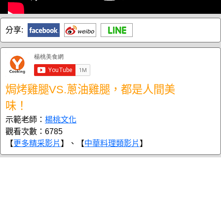
分享:
焗烤雞腿VS.蔥油雞腿，都是人間美
味！
示範老師：
楊桃文化
觀看次數：6785
【
更多精采影片
】、【
中華料理類影片
】