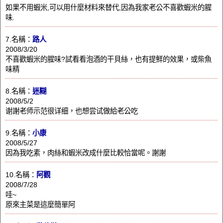
如果不用蝦米,可以用什麼材料來替代,因為我家老公不喜歡蝦米的腥
味.
7.名稱：
路人
2008/3/20
不喜歡蝦米的腥味?試看看泡酒的干貝絲，也有提鮮的效果，或柴魚
味精
8.名稱：
迷糊
2008/5/2
谢謝老师示范很详细，也想尝试做給老公吃
9.名稱：
小康
2008/5/27
因為我吃素，肉絲和蝦米改成什麼比較恰當呢。謝謝
10.名稱：
阿觀
2008/7/28
哇~
原來主菜是這麼簡單阿