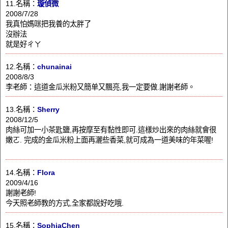
11.名稱：
璇偵微
2008/7/28
我真怕媽咪把我養的太胖了
沒辦法
就是好ㄔㄚ
12.名稱：
chunainai
2008/8/3
李老師：這道金瓜米粉又簡单又飄亮,我一定要做.謝謝老師。
13.名稱：
Sherry
2008/12/5
肉絲可加一小茶匙鹽,再按摩至有黏性即可.這樣炒出來的肉絲就會很
嫩ㄛ. 完成的金瓜米粉上面再灑些香菜,就可成為一道美味的年菜喔!
14.名稱：
Flora
2009/4/16
謝謝老師!
今天照老師教的方式,全家都說好吃哦.
15.名稱：
SophiaChen