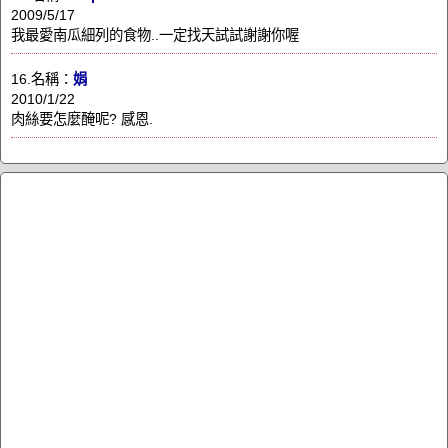
2009/5/17
我最愛南瓜細列的食物..一定找天試試謝謝你喔
16.名稱：
娟
2010/1/22
肉絲要怎麼醃呢? 感恩.