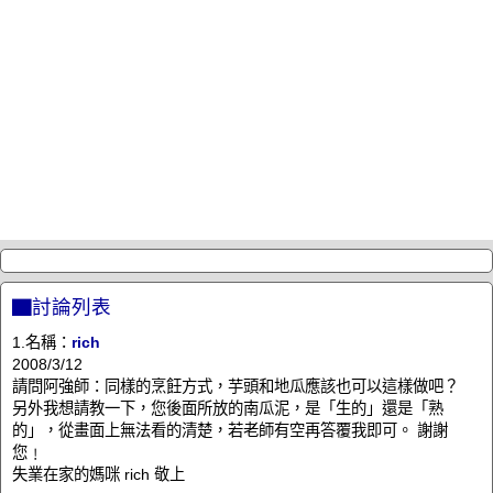
▇討論列表
1.名稱：
rich
2008/3/12
請問阿強師：同樣的烹飪方式，芋頭和地瓜應該也可以這樣做吧？
另外我想請教一下，您後面所放的南瓜泥，是「生的」還是「熟
的」，從畫面上無法看的清楚，若老師有空再答覆我即可。 謝謝
您﹗
失業在家的媽咪 rich 敬上