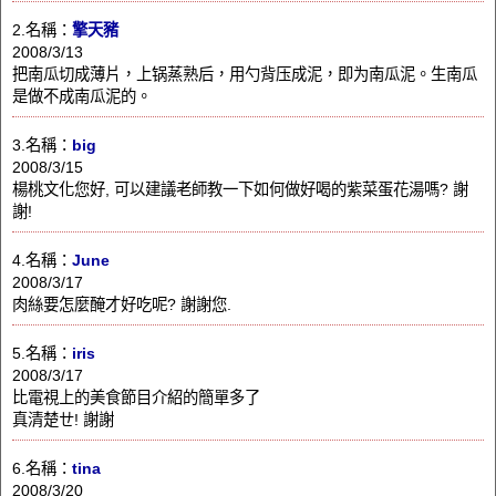
2.名稱：
擎天豬
2008/3/13
把南瓜切成薄片，上锅蒸熟后，用勺背压成泥，即为南瓜泥。生南瓜
是做不成南瓜泥的。
3.名稱：
big
2008/3/15
楊桃文化您好, 可以建議老師教一下如何做好喝的紫菜蛋花湯嗎? 謝
謝!
4.名稱：
June
2008/3/17
肉絲要怎麼醃才好吃呢? 謝謝您.
5.名稱：
iris
2008/3/17
比電視上的美食節目介紹的簡單多了
真清楚ㄝ! 謝謝
6.名稱：
tina
2008/3/20