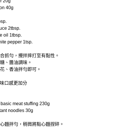
r 20g
on 40g
sp.
ce 2tbsp.
il 1tbsp.
 pepper 1tsp.
鹽混合抓勻，攪拌摔打至有黏性。
、糖、醬油調味。
、蔥花、香油拌勻即可。
味口感更加分
ic meat stuffing 230g
nt noodles 30g
入點心麵拌勻，稍微將點心麵捏碎。