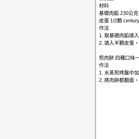
材料
基礎肉餡 230公克 bas
皮蛋 1/2顆 century
作法
1. 取基礎肉餡
2. 填入半顆皮
煎肉餅 四種口味
作法
1. 水蒸煎烤盤中
2. 將肉餅都翻面