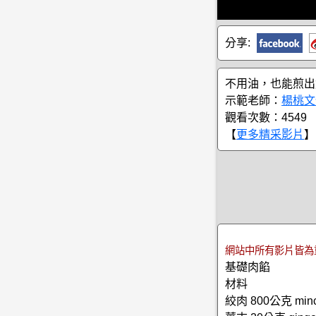
分享:
不用油，也能煎出
示範老師：
楊桃文
觀看次數：4549
【
更多精采影片
】
網站中所有影片皆為
基礎肉餡
材料
絞肉 800公克 mince