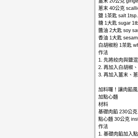
薑末 20公克 ginge
蔥末 40公克 scalli
鹽 1茶匙 salt 1tsp.
糖 1大匙 sugar 1tb
醬油 2大匙 soy sau
香油 1大匙 sesame o
白胡椒粉 1茶匙 white
作法
1. 先將絞肉與
2. 再加入白胡椒
3. 再加入薑末
加料囉！讓肉餡風
加點心麵
材料
基礎肉餡 230公克 bas
點心麵 30公克 insta
作法
1. 基礎肉餡加