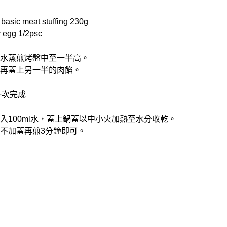
ic meat stuffing 230g
 egg 1/2psc
填入水蒸煎烤盤中至一半高。
蛋，再蓋上另一半的肉餡。
一次完成
加入100ml水，蓋上鍋蓋以中小火加熱至水分收乾。
，不加蓋再煎3分鐘即可。