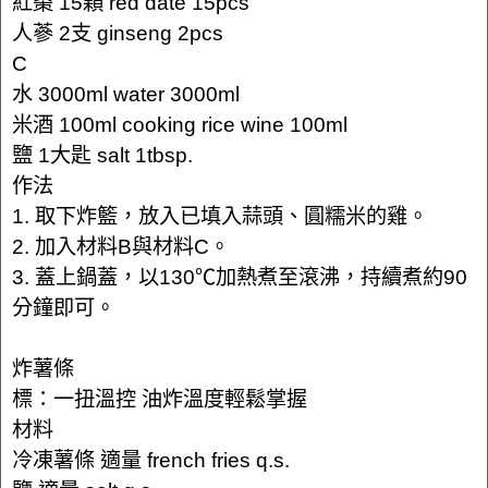
紅棗 15顆 red date 15pcs
人蔘 2支 ginseng 2pcs
C
水 3000ml water 3000ml
米酒 100ml cooking rice wine 100ml
鹽 1大匙 salt 1tbsp.
作法
1. 取下炸籃，放入已填入蒜頭、圓糯米的雞。
2. 加入材料B與材料C。
3. 蓋上鍋蓋，以130℃加熱煮至滾沸，持續煮約90
分鐘即可。
炸薯條
標：一扭溫控 油炸溫度輕鬆掌握
材料
冷凍薯條 適量 french fries q.s.