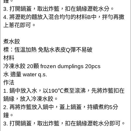
鐘。
3. 打開鍋蓋，取出炸籃，扣在鍋緣瀝乾水分。
4. 將瀝乾的麵放入混合均勻的材料B中，拌勻再撒
上蔥花即可。
煮水餃
標：恆溫加熱 免點水表皮Q彈不易破
材料
冷凍水餃 20顆 frozen dumplings 20pcs
水 適量 water q.s.
作法
1. 鍋中放入水，以190℃煮至滾沸，先將炸籃扣在
鍋緣，放入冷凍水餃。
2. 再將炸籃放入鍋中，蓋上鍋蓋，持續煮約5分
鐘。
3. 打開鍋蓋，取出炸籃，扣在鍋緣瀝乾水分即可。