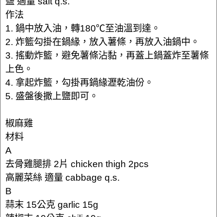
鹽 適量 salt q.s.
作法
1. 鍋中放入油，轉180℃至油溫到達。
2. 炸籃勾掛在鍋緣，放入薯條，再放入油鍋中。
3. 搖動炸籃，避免薯條沾黏，再蓋上鍋蓋炸至薯條
上色。
4. 拿起炸籃，勾掛再鍋緣瀝乾油份。
5. 盛盤後撒上鹽即可。
椒麻雞
材料
A
去骨雞腿排 2片 chicken thigh 2pcs
高麗菜絲 適量 cabbage q.s.
B
蒜末 15公克 garlic 15g