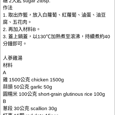
糖 2大匙 sugar 2tbsp.
作法
1. 取出炸籃，放入白蘿蔔、紅蘿蔔、滷蛋、油豆
腐、五花肉。
2. 再加入材料B。
3. 蓋上鍋蓋，以130℃加熱煮至滾沸，持續煮約40
分鐘即可。
人蔘雞湯
材料
A
雞 1500公克 chicken 1500g
蒜頭 50公克 garlic 50g
圓糯米 100公克 short-grain glutinous rice 100g
B
蔥段 30公克 scallion 30g