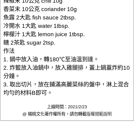
辣椒末 10公克 chili 10g
香菜末 10公克 coriander 10g
魚露 2大匙 fish sauce 2tbsp.
冷開水 1大匙 water 1tbsp.
檸檬汁 1大匙 lemon juice 1tbsp.
糖 2茶匙 sugar 2tsp.
作法
1. 鍋中放入油，轉180℃至油溫到達。
2. 炸籃放入油鍋中，放入雞腿排，蓋上鍋蓋炸約10
分鐘。
3. 取出切片，放在鋪滿高麗菜絲的盤中，淋上混合
均勻的材料B即可。
上線時間：2021/2/23
@ 楊桃文化著作權所有，請勿轉載
版權規範說明