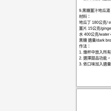
9.黑糖薑汁地瓜湯
材料：
地瓜丁 180公克/ swe
薑片 15公克/ginge
水 400公克/water 
黑糖 適量/dark brow
作法：
1. 燉杯中放入所
2. 選擇甜品功
3. 依口味加入