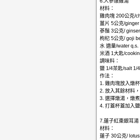
6.人參燉雞湯
材料：
雞肉塊 200公克/chi
薑片 5公克/ginger
蔘鬚 3公克/ ginsen
枸杞 5公克/ goji be
水 適量/water q.s.
米酒 1大匙/cooking 
調味料：
鹽 1/4茶匙/salt 1/4
作法：
1. 雞肉塊放入
2. 放入其餘材
3. 選擇燉湯，燉
4. 打蓋杯蓋加入
7.蓮子紅棗銀耳湯
材料：
蓮子 30公克/ lotus 