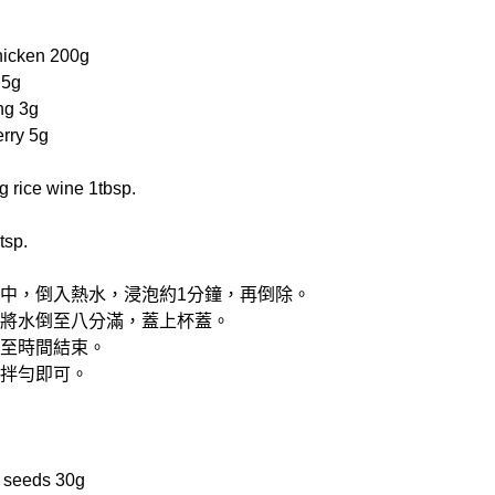
cken 200g
 5g
g 3g
rry 5g
rice wine 1tbsp.
tsp.
燉杯中，倒入熱水，浸泡約1分鐘，再倒除。
料，將水倒至八分滿，蓋上杯蓋。
煮至時間結束。
鹽拌勻即可。
seeds 30g