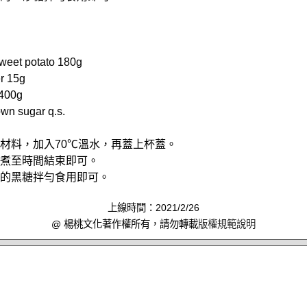
et potato 180g
r 15g
400g
n sugar q.s.
有材料，加入70℃溫水，再蓋上杯蓋。
能，煮至時間結束即可。
適量的黑糖拌勻食用即可。
上線時間：2021/2/26
@ 楊桃文化著作權所有，請勿轉載
版權規範說明