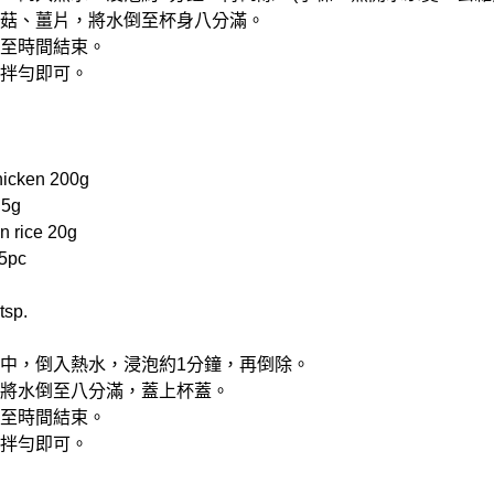
入香菇、薑片，將水倒至杯身八分滿。
煮至時間結束。
鹽拌勻即可。
cken 200g
 5g
 rice 20g
5pc
tsp.
燉杯中，倒入熱水，浸泡約1分鐘，再倒除。
料，將水倒至八分滿，蓋上杯蓋。
煮至時間結束。
鹽拌勻即可。