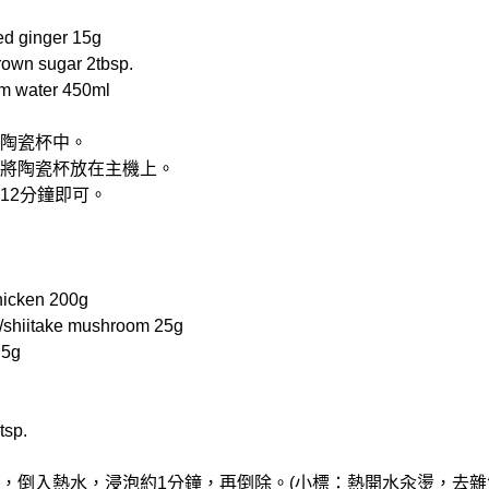
 ginger 15g
wn sugar 2tbsp.
 water 450ml
入陶瓷杯中。
，再將陶瓷杯放在主機上。
煮12分鐘即可。
cken 200g
iitake mushroom 25g
 5g
tsp.
杯中，倒入熱水，浸泡約1分鐘，再倒除。(小標：熱開水汆燙，去雜