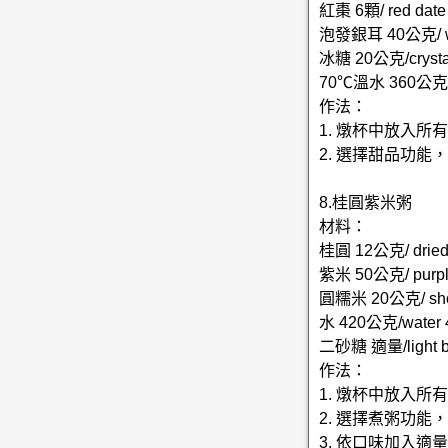
紅棗 6顆/ red date
泡發銀耳 40公克/ whi
冰糖 20公克/crystal
70℃溫水 360公克/w
作法：
1. 燉杯中放入所
2. 選擇甜品功
8.桂圓紫米粥
材料：
桂圓 12公克/ dried 
紫米 50公克/ purple
圓糯米 20公克/ short-
水 420公克/water 
二砂糖 適量/light br
作法：
1. 燉杯中放入所
2. 選擇煮粥功能
3. 依口味加入