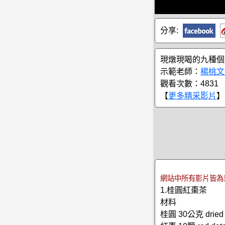
分享:
現燉現喝的九種個
示範老師：
楊桃文
觀看次數：4831
【
更多精采影片
】
網站中所有影片皆為
1.桂圓紅棗茶
材料
桂圓 30公克 dried 