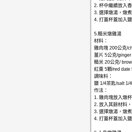
2. 杯中繼續放
3. 選擇燉湯，燉
4. 打蓋杯蓋加入
5.糙米燉雞湯
材料：
雞肉塊 200公克/chi
薑片 5公克/ginger
糙米 20公克/ brown
紅棗 5顆/red date 
調味料：
鹽 1/4茶匙/salt 1/4
作法：
1. 雞肉塊放入
2. 放入其餘材
3. 選擇燉湯，燉
4. 打蓋杯蓋加入