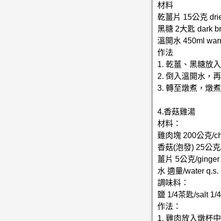
材料
乾薑片 15公克 dried
黑糖 2大匙 dark bro
溫開水 450ml warm
作法
1. 乾薑、黑糖放
2. 倒入溫開水
3. 轉至燉煮，燉
4.香菇雞湯
材料：
雞肉塊 200公克/chi
香菇(泡發) 25公克/sh
薑片 5公克/ginger
水 適量/water q.s.
調味料：
鹽 1/4茶匙/salt 1/4
作法：
1. 雞肉放入燉