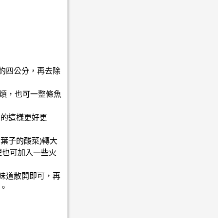
寬約四公分，再去除
麻煩，也可一整條魚
焦的這樣更好更
葉子的酸菜)轉大
裡也可加入一些火
味道散開即可，再
。