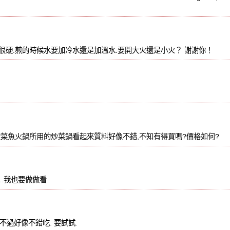
很硬.煎的時候水要加冷水還是加溫水.要開大火還是小火？ 謝謝你！
酸菜魚火鍋所用的炒菜鍋看起來質料好像不錯,不知有得買嗎?價格如何?
...我也要做做看
 不過好像不錯吃. 要試試.