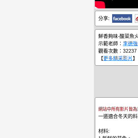
分享:
鮮香夠味-酸菜魚
示範老師：
李德強
觀看次數：32237
【
更多精采影片
】
網站中所有影片皆為
一道適合冬天的料
材料: