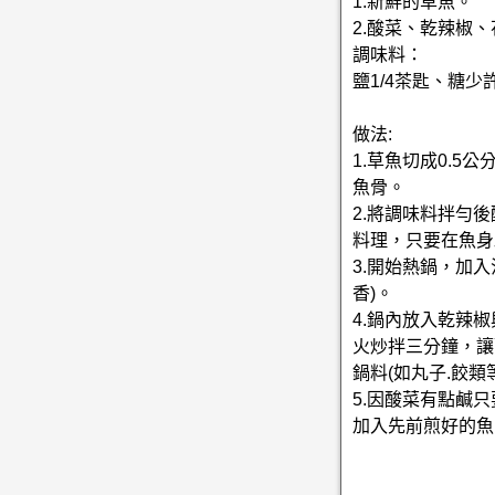
1.新鮮的草魚。
2.酸菜、乾辣椒
調味料：
鹽1/4茶匙、糖少
做法:
1.草魚切成0.
魚骨。
2.將調味料拌勻
料理，只要在魚身
3.開始熱鍋，加
香)。
4.鍋內放入乾辣
火炒拌三分鐘，讓
鍋料(如丸子.餃類等
5.因酸菜有點鹹
加入先前煎好的魚