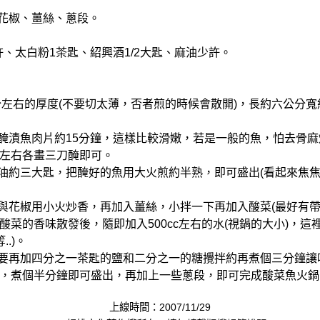
、花椒、薑絲、蔥段。
許、太白粉1茶匙、紹興酒1/2大匙、麻油少許。
5公分左右的厚度(不要切太薄，否者煎的時候會散開)，長約六公分
後醃漬魚肉片約15分鐘，這樣比較滑嫩，若是一般的魚，怕去骨
左右各畫三刀醃即可。
入油約三大匙，把醃好的魚用大火煎約半熟，即可盛出(看起來焦
椒與花椒用小火炒香，再加入薑絲，小拌一下再加入酸菜(最好有帶
酸菜的香味散發後，隨即加入500cc左右的水(視鍋的大小)，這
..)。
只要再加四分之一茶匙的鹽和二分之一的糖攪拌約再煮個三分鐘讓
，煮個半分鐘即可盛出，再加上一些蔥段，即可完成酸菜魚火鍋
上線時間：2007/11/29