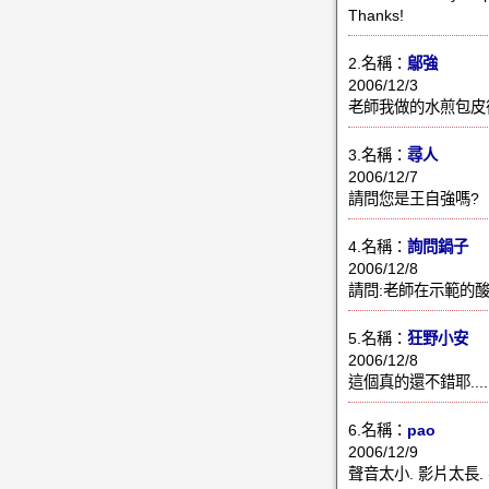
Thanks!
2.名稱：
鄔強
2006/12/3
老師我做的水煎包皮
3.名稱：
尋人
2006/12/7
請問您是王自強嗎?
4.名稱：
詢問鍋子
2006/12/8
請問:老師在示範的
5.名稱：
狂野小安
2006/12/8
這個真的還不錯耶...
6.名稱：
pao
2006/12/9
聲音太小. 影片太長.