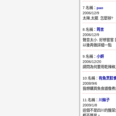
7.名稱：
pao
2006/12/9
太辣,太腥. 怎麼辦?
8.名稱：
筠言
2006/12/9
聲音太小. 好想嘗嘗 
以後再做詳細一點
9.名稱：
小妍
2006/12/20
請問為何要用乾辣椒
10.名稱：
有魚烹飪
2008/9/6
我想購買魚食譜像煮
11.名稱：
川妹子
2009/1/8
這個不是四川的酸菜
都不算是。