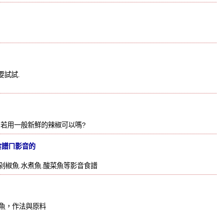
要試試.
,若用一般新鮮的辣椒可以嗎?
食譜ㄇ影音的
剁椒魚.水煮魚.酸菜魚等影音食譜
魚，作法與原料