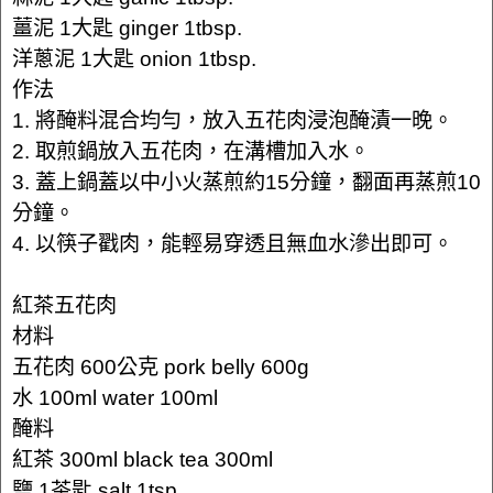
薑泥 1大匙 ginger 1tbsp.
洋蔥泥 1大匙 onion 1tbsp.
作法
1. 將醃料混合均勻，放入五花肉浸泡醃漬一晚。
2. 取煎鍋放入五花肉，在溝槽加入水。
3. 蓋上鍋蓋以中小火蒸煎約15分鐘，翻面再蒸煎10
分鐘。
4. 以筷子戳肉，能輕易穿透且無血水滲出即可。
紅茶五花肉
材料
五花肉 600公克 pork belly 600g
水 100ml water 100ml
醃料
紅茶 300ml black tea 300ml
鹽 1茶匙 salt 1tsp.