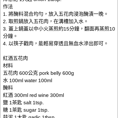
作法
1. 將醃料混合均勻，放入五花肉浸泡醃漬一晚。
2. 取煎鍋放入五花肉，在溝槽加入水。
3. 蓋上鍋蓋以中小火蒸煎約15分鐘，翻面再蒸煎10
分鐘。
4. 以筷子戳肉，能輕易穿透且無血水滲出即可。
紅酒五花肉
材料
五花肉 600公克 pork belly 600g
水 100ml water 100ml
醃料
紅酒 300ml red wine 300ml
鹽 1茶匙 salt 1tsp.
糖 1茶匙 sugar 1tsp.
蒜泥 1大匙 garlic 1tbsp.