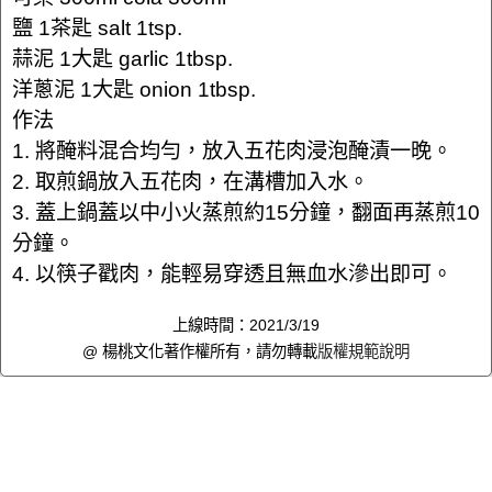
鹽 1茶匙 salt 1tsp.
蒜泥 1大匙 garlic 1tbsp.
洋蔥泥 1大匙 onion 1tbsp.
作法
1. 將醃料混合均勻，放入五花肉浸泡醃漬一晚。
2. 取煎鍋放入五花肉，在溝槽加入水。
3. 蓋上鍋蓋以中小火蒸煎約15分鐘，翻面再蒸煎10
分鐘。
4. 以筷子戳肉，能輕易穿透且無血水滲出即可。
上線時間：2021/3/19
@ 楊桃文化著作權所有，請勿轉載
版權規範說明