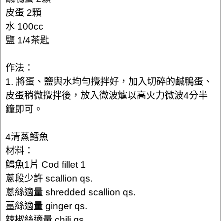
皮蛋 2顆
水 100cc
鹽 1/4茶匙
作法：
1. 將蛋、鹽與水均勻攪拌好，加入切碎的鹹鴨蛋、
皮蛋稍微攪拌後，放入微波爐以高火力微波4分半
鐘即可。
4清蒸鱈魚
材料：
鱈魚1片 Cod fillet 1
蔥段少許 scallion qs.
蔥絲適量 shredded scallion qs.
薑絲適量 ginger qs.
辣椒絲適量 chili qs.