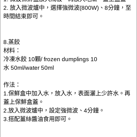
2. 放入微波爐中，選擇強微波(800W)、8分鐘，至
時間結束即可。
8.蒸餃
材料：
冷凍水餃 10顆/ frozen dumplings 10
水 50ml/water 50ml
作法：
1.保鮮盒中加入水，放入水，表面灑上少許水。再
蓋上保鮮盒蓋。
2.放入微波爐中，設定強微波、4分鐘。
3.搭配薑絲醬油食用即可。