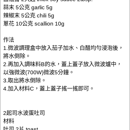
蒜末 5公克 garlic 5g
辣椒末 5公克 chili 5g
蔥花 10公克 scallion 10g
作法
1.微波調理盒中放入茄子加水、白醋均勻浸泡後，
將水倒除。
2.再加入調味料B的水，蓋上蓋子放入微波爐中，
以強微波(700W)微波5分鐘。
3.取出將水倒除。
4.加入材料C，蓋上蓋子搖一搖即可。
2起司水波蛋吐司
材料
吐司 2片 toast