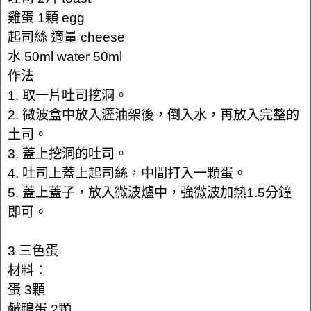
雞蛋 1顆 egg
起司絲 適量 cheese
水 50ml water 50ml
作法
1. 取一片吐司挖洞。
2. 微波盒中放入瀝油架後，倒入水，再放入完整的
土司。
3. 蓋上挖洞的吐司。
4. 吐司上蓋上起司絲，中間打入一顆蛋。
5. 蓋上蓋子，放入微波爐中，強微波加熱1.5分鐘
即可。
3 三色蛋
材料：
蛋 3顆
鹹鴨蛋 2顆