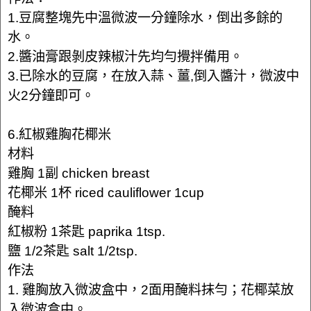
1.豆腐整塊先中溫微波一分鐘除水，倒出多餘的
水。
2.醬油膏跟剝皮辣椒汁先均勻攪拌備用。
3.已除水的豆腐，在放入蒜、薑,倒入醬汁，微波中
火2分鐘即可。
6.紅椒雞胸花椰米
材料
雞胸 1副 chicken breast
花椰米 1杯 riced cauliflower 1cup
醃料
紅椒粉 1茶匙 paprika 1tsp.
鹽 1/2茶匙 salt 1/2tsp.
作法
1. 雞胸放入微波盒中，2面用醃料抹勻；花椰菜放
入微波盒中。