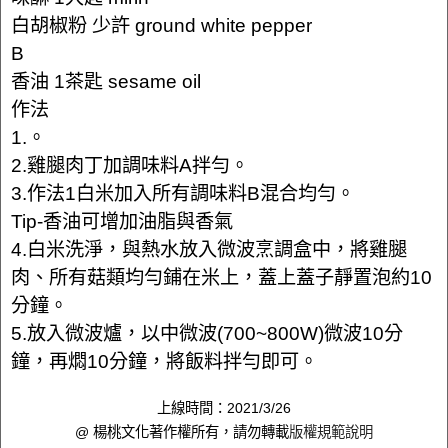
白胡椒粉 少許 ground white pepper
B
香油 1茶匙 sesame oil
作法
1.。
2.雞腿肉丁加調味料A拌勻。
3.作法1白米加入所有調味料B混合均勻。
Tip-香油可增加油脂與香氣
4.白米洗淨，與熱水放入微波烹調盒中，將雞腿
肉、所有菇類均勻鋪在米上，蓋上蓋子靜置泡約10
分鐘。
5.放入微波爐，以中微波(700~800W)微波10分
鐘，再燜10分鐘，將飯料拌勻即可。
上線時間：2021/3/26
@ 楊桃文化著作權所有，請勿轉載
版權規範說明