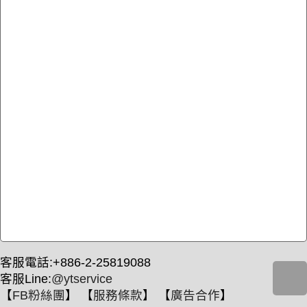
客服電話:+886-2-25819088
客服Line:
@ytservice
【
FB粉絲團
】 【
服務條款
】 【
廣告合作
】