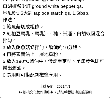
白胡椒粉少許 ground white pepper qs.
地瓜粉1.5大匙 tapioca starch qs. 1.5tbsp.
作法：
1.鮑魚菇切成粗條。
2.紅糟豆腐乳、腐乳汁、糖、米酒、白胡椒粉混合
拌勻。
3.放入鮑魚菇條拌勻，醃漬約10分鐘。
4.再將表面沾上一層地瓜粉。
5.放入190°C熱油中，慢炸至定型、呈焦黃色即可
撈出瀝油。
6.食用時可搭配胡椒鹽享用。
上線時間：2021/4/1
@ 楊桃文化著作權所有，請勿轉載
版權規範說明