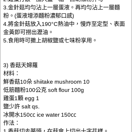
3.金針菇均勻沾上一層蛋液。再均勻沾上一層麵
粉。(蛋液增添麵粉濃郁口感)
4.將金針菇放入190°C熱油中，慢炸至定型、表面
金黃即可撈出瀝油。
5.食用時可撒上胡椒鹽或七味粉享用。
3) 香菇天婦羅
材料：
鮮香菇10朵 shiitake mushroom 10
低筋麵粉100公克 soft flour 100g
雞蛋1顆 egg 1
鹽少許 salt qs.
冰開水150㏄ ice water 150㏄
作法：
1.香菇切去蒂頭，在菇傘上切出十字花樣。