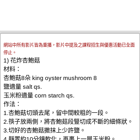
網站中所有影片皆為重播，影片中提及之課程招生與優惠活動已全面
停止。
1) 花炸杏鮑菇
材料：
杏鮑菇8朵 king oyster mushroom 8
鹽適量 salt qs.
玉米粉適量 corn starch qs.
作法：
1.杏鮑菇切頭去尾，留中間較粗的一段。
2.筷子放兩側，將杏鮑菇段豎切成不斷的細條狀。
3.切好的杏鮑菇撒抹上少許鹽。
4.靜置約10分鐘軟化，再裹上一層玉米粉。