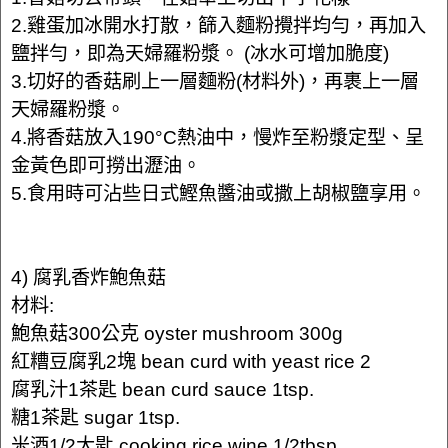
2.雞蛋加冰開水打散，篩入麵粉攪拌均勻，再加入
鹽拌勻，即為天婦羅粉漿。 (冰水可增加脆度)
3.切好的香菇刷上一層麵粉(材料外)，再裹上一層
天婦羅粉漿。
4.將香菇放入190°C熱油中，慢炸至粉漿定型、呈
金黃色即可撈出瀝油。
5.食用時可沾些日式鰹魚醬油或撒上胡椒鹽享用。
4) 腐乳香炸鮑魚菇
材料:
鮑魚菇300公克 oyster mushroom 300g
紅糟豆腐乳2塊 bean curd with yeast rice 2
腐乳汁1茶匙 bean curd sauce 1tsp.
糖1茶匙 sugar 1tsp.
米酒1/2大匙 cooking rice wine 1/2tbsp.