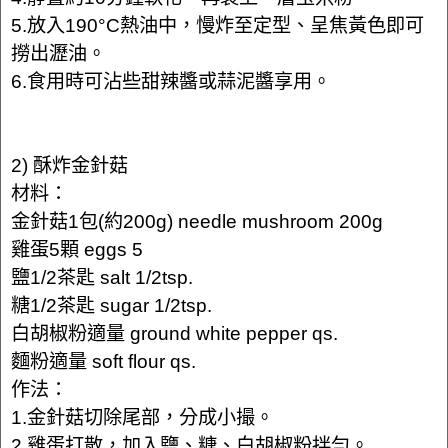
5.放入190°C熱油中，慢炸至定型、呈焦黃色即可
撈出瀝油。
6.食用時可沾些甜辣醬或蒜泥醬享用。
2) 酥炸金針菇
材料：
金針菇1包(約200g) needle mushroom 200g
雞蛋5顆 eggs 5
鹽1/2茶匙 salt 1/2tsp.
糖1/2茶匙 sugar 1/2tsp.
白胡椒粉適量 ground white pepper qs.
麵粉適量 soft flour qs.
作法：
1.金針菇切除尾部，分成小撮。
2.雞蛋打散，加入鹽、糖、白胡椒粉拌勻。