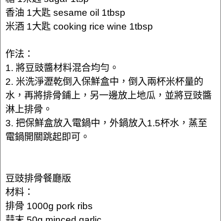
香油 1大匙 sesame oil 1tbsp
米酒 1大匙 cooking rice wine 1tbsp
作法：
1. 將豆豉醬材料混合均勻。
2. 米洗淨瀝乾倒入保鮮盒中，倒入兩杯米杯量的
水，再將排骨鋪上，另一邊放上地瓜，並將豆豉醬
淋上排骨。
3. 把保鮮盒放入電鍋中，外鍋放入1.5杯水，蒸至
電鍋開關跳起即可。
豆豉排骨餐廳版
材料：
排骨 1000g pork ribs
蒜末 50g minced garlic