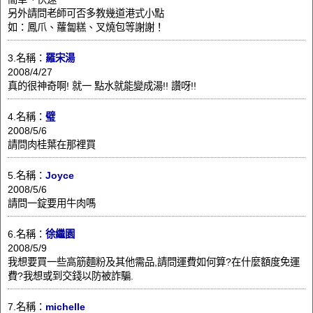
另外請問老師可否多教幾道港式小點
如：鳳爪、蘿匐糕、叉燒包等謝謝！
3.名稱：
羅宋湯
2008/4/27
真的很神奇啊! 就一 點水就能變成湯!! 讚呀!!
4.名稱：
璧
2008/5/6
請問肉桂葉在那裡買
5.名稱：
Joyce
2008/5/6
請問一錠要用牛肉嗎
6.名稱：
徐繼園
2008/5/9
我想要買一些高筋麵粉及其他需品,請問運費如何算?在什麼額度免運
費?我想或到交錢以防被詐騙.
7.名稱：
michelle