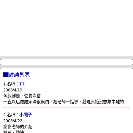
▇討論列表
1.名稱：
TT
2008/4/19
色綵鮮艷，營養豐富
一直以后做羅宋湯很痲煩，經老師一指導，髮現原始沒想象中難的
2.名稱：
小聞子
2008/4/22
謝謝老師的介紹
簡單、快速