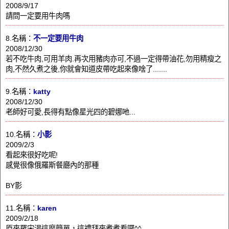
2008/9/17
請問一定要用牛肉嗎
8.名稱：
不一定要用牛肉
2008/12/30
若不吃牛肉,可用羊肉.再次用豬肉亦可,不過一定得帶油花,勿用精瘦之
肉,不然久煮之後,你就會知道皮帶吃起來像啥了.......
9.名稱：
katty
2008/12/30
老師好可愛,長得有點像星光四的碧娜吔...
10.名稱：
小影
2009/2/3
看起來很好吃呢!
感覺很像俄羅斯餐廳內的那種
BY影
11.名稱：
karen
2009/2/18
原來羅宋湯這麼簡單，這禮拜來煮煮看囉^^