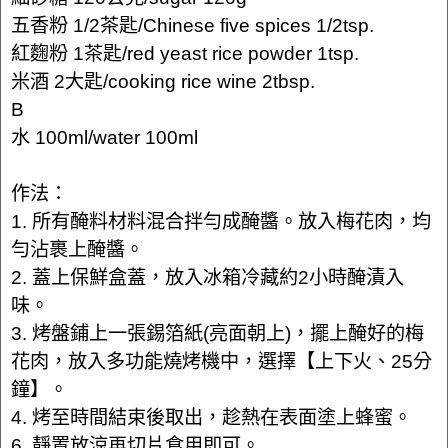
五香粉 1/2茶匙/Chinese five spices 1/2tsp.
紅麴粉 1茶匙/red yeast rice powder 1tsp.
米酒 2大匙/cooking rice wine 2tbsp.
B
水 100ml/water 100ml
作法：
1. 所有醃料材料混合拌勻成醃醬。放入梅花肉，均
勻沾裹上醃醬。
2. 蓋上保鮮盒蓋，放入冰箱冷藏約2小時醃漬入
味。
3. 烤盤鋪上一張錫箔紙(亮面朝上)，擺上醃好的梅
花肉，放入多功能燒烤機中，選擇【上下火、25分
鐘】。
4. 烤至時間結束後取出，趁熱在表面塗上蜂蜜。
6. 靜置放涼再切片食用即可。