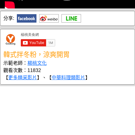
分享:
韓式拌冬粉，涼爽開胃
示範老師：
楊桃文化
觀看次數：11832
【
更多精采影片
】、【
中華料理類影片
】