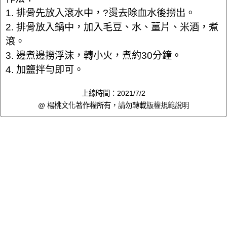
1. 排骨先放入滾水中，?燙去除血水後撈出。
2. 排骨放入鍋中，加入毛豆、水、薑片、米酒，煮
滾。
3. 邊煮邊撈浮沫，轉小火，煮約30分鐘。
4. 加鹽拌勻即可。
上線時間：2021/7/2
@ 楊桃文化著作權所有，請勿轉載
版權規範說明