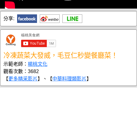
分享:
冷凍蔬菜大發威，毛豆仁秒變餐廳菜！
示範老師：
楊桃文化
觀看次數：3682
【
更多精采影片
】、【
中華料理類影片
】