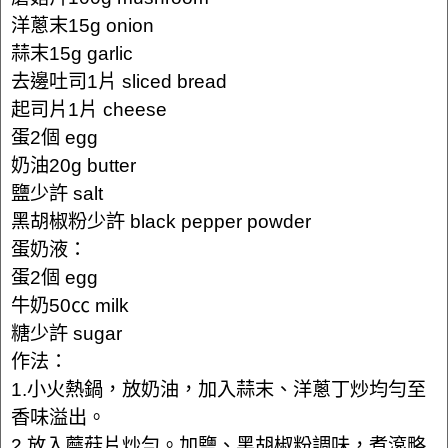
洋蔥末15g onion
蒜末15g garlic
去邊吐司1片 sliced bread
起司片1片 cheese
蛋2個 egg
奶油20g butter
鹽少許 salt
黑胡椒粉少許 black pepper powder
蛋奶液：
蛋2個 egg
牛奶50㏄ milk
糖少許 sugar
作法：
1.小火熱鍋，放奶油，加入蒜末、洋蔥丁炒均勻至
香味溢出。
2.放入蘑菇片炒勻。加鹽、黑胡椒粉調味，煮滾略