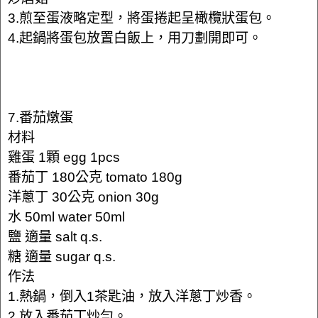
3.煎至蛋液略定型，將蛋捲起呈橄欖狀蛋包。
4.起鍋將蛋包放置白飯上，用刀劃開即可。
7.番茄燉蛋
材料
雞蛋 1顆 egg 1pcs
番茄丁 180公克 tomato 180g
洋蔥丁 30公克 onion 30g
水 50ml water 50ml
鹽 適量 salt q.s.
糖 適量 sugar q.s.
作法
1.熱鍋，倒入1茶匙油，放入洋蔥丁炒香。
2.放入番茄丁炒勻。