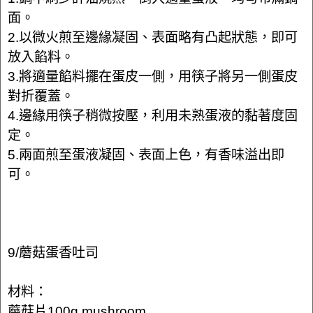
面。
2.以微火煎至邊緣凝固、表面略有凸起狀態，即可
放入餡料。
3.將適量餡料擺在蛋皮一側，用筷子將另一側蛋皮
對折覆蓋。
4.邊緣用筷子稍微按壓，利用未熟蛋液的黏著度固
定。
5.兩面煎至蛋液凝固、表面上色，有香味溢出即
可。
9/蘑菇蛋香吐司
材料：
蘑菇片100g mushroom