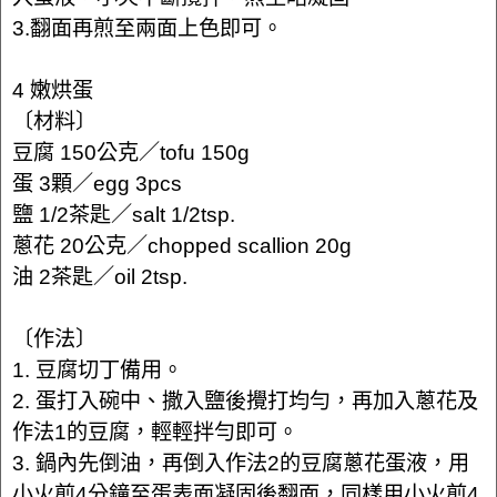
3.翻面再煎至兩面上色即可。
4 嫩烘蛋
〔材料〕
豆腐 150公克／tofu 150g
蛋 3顆／egg 3pcs
鹽 1/2茶匙／salt 1/2tsp.
蔥花 20公克／chopped scallion 20g
油 2茶匙／oil 2tsp.
〔作法〕
1. 豆腐切丁備用。
2. 蛋打入碗中、撒入鹽後攪打均勻，再加入蔥花及
作法1的豆腐，輕輕拌勻即可。
3. 鍋內先倒油，再倒入作法2的豆腐蔥花蛋液，用
小火煎4分鐘至蛋表面凝固後翻面，同樣用小火煎4