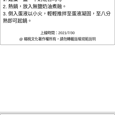
2. 熱鍋，放入無鹽奶油煮融。
3. 倒入蛋液以小火，輕輕推拌至蛋液凝固，至八分
熟即可起鍋。
上線時間：2021/7/30
@ 楊桃文化著作權所有，請勿轉載
版權規範說明