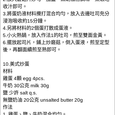
收汁即可。
3.將蛋奶液材料攪打混合均勻，放入去邊吐司充分
浸泡吸收約15分鐘。
4.另將材料的2個蛋打散成蛋液。
5.小火熱鍋，放入作法1的吐司，煎至雙面金黃。
6.擺放起司片，鋪上炒磨菇，倒入蛋液，煎至定型
後，再翻面續煎至熟即可。
10.美式炒蛋
材料
雞蛋 4顆 egg 4pcs.
牛奶 30公克 milk 30g
鹽 少許 salt q.s.
無鹽奶油 20公克 unsalted butter 20g
作法
1. 雞蛋、鹽、牛奶混合均勻。