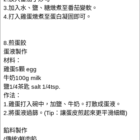
3.加入水、鹽、糖燉煮至番茄變軟。
4.打入雞蛋燉煮至蛋白凝固即可。
8.煎蛋餃
蛋液製作
材料：
雞蛋5顆 egg
牛奶100g milk
鹽1/4茶匙 salt 1/4tsp.
作法：
1.雞蛋打入碗中，加鹽、牛奶。打散成蛋液。
2.將蛋液過篩。(Tip：讓蛋皮煎起來更平滑細緻)
餡料製作
(傳統)鮮肉餡