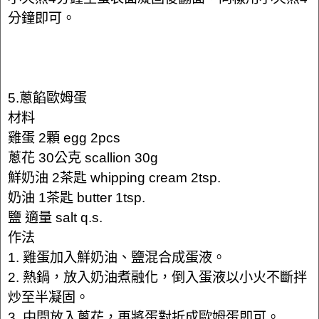
分鐘即可。
5.蔥餡歐姆蛋
材料
雞蛋 2顆 egg 2pcs
蔥花 30公克 scallion 30g
鮮奶油 2茶匙 whipping cream 2tsp.
奶油 1茶匙 butter 1tsp.
鹽 適量 salt q.s.
作法
1. 雞蛋加入鮮奶油、鹽混合成蛋液。
2. 熱鍋，放入奶油煮融化，倒入蛋液以小火不斷拌
炒至半凝固。
3. 中間放入蔥花，再將蛋對折成歐姆蛋即可。