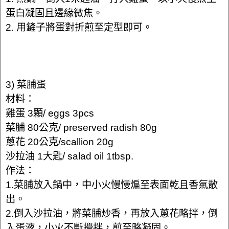
蛋白凝固且邊緣微焦。
2. 用鏟子將蛋對折煎至定型即可。
3) 菜脯蛋
材料：
雞蛋 3顆/ eggs 3pcs
菜脯 80公克/ preserved radish 80g
蔥花 20公克/scallion 20g
沙拉油 1大匙/ salad oil 1tbsp.
作法：
1.菜脯放入鍋中，中小火慢慢煸至表面乾且香氣散
出。
2.倒入沙拉油，將菜脯炒香，再放入蔥花略拌，倒
入蛋液，小火不斷攪拌，煎至略凝固。