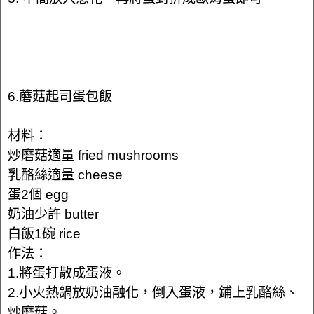
6.蘑菇起司蛋包飯
材料：
炒磨菇適量 fried mushrooms
乳酪絲適量 cheese
蛋2個 egg
奶油少許 butter
白飯1碗 rice
作法：
1.將蛋打散成蛋液。
2.小火熱鍋放奶油融化，倒入蛋液，鋪上乳酪絲、
炒磨菇。