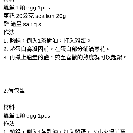
雞蛋 1顆 egg 1pcs
蔥花 20公克 scallion 20g
鹽 適量 salt q.s.
作法
1. 熱鍋，倒入1茶匙油，打入雞蛋。
2. 趁蛋白為凝固前，在蛋白部分鋪滿蔥花。
3. 再撒上適量的鹽，煎至喜歡的熟度就可以起鍋。
2.荷包蛋
材料
雞蛋 1顆 egg 1pcs
作法
1. 熱鍋，倒入1茶匙油，打入雞蛋，以小火慢煎至