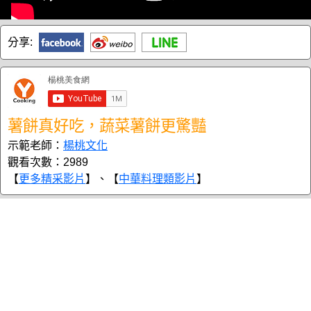
分享:
薯餅真好吃，蔬菜薯餅更驚豔
示範老師：
楊桃文化
觀看次數：2989
【
更多精采影片
】、【
中華料理類影片
】