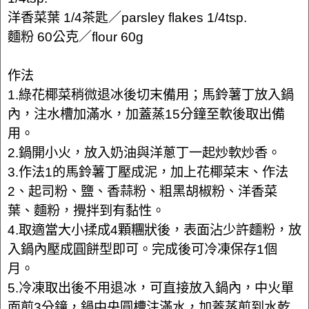
洋香菜葉 1/4茶匙／parsley flakes 1/4tsp.
麵粉 60公克／flour 60g
作法
1.綠花椰菜稍微退冰後切末備用；馬鈴薯丁放入鍋
內，注水槽加滿水，加蓋蒸15分鐘至軟後取出備
用。
2.鍋開小火，放入奶油與洋蔥丁一起炒軟炒香。
3.作法1的馬鈴薯丁壓成泥，加上花椰菜末、作法
2、起司粉、鹽、香蒜粉、粗黑胡椒粉、洋香菜
葉、麵粉，攪拌到有黏性。
4.取適當大小揉成4顆糰狀後，表面沾少許麵粉，放
入鍋內壓成圓餅型即可。完成後可冷凍保存1個
月。
5.冷凍取出後不用退冰，可直接放入鍋內，中火單
面煎3分鐘，鍋中央圓槽注滿水，加蓋蒸煎到水乾