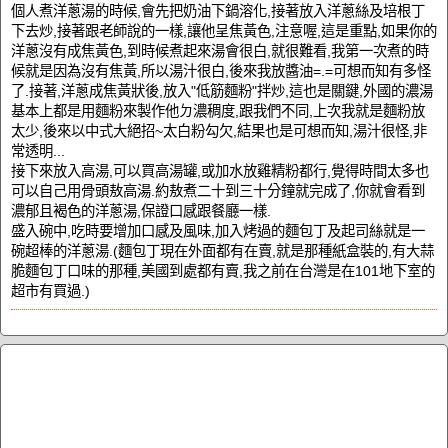
個人煮洋蔥湯的時候,會先把奶油下鍋溶化,接著放入洋蔥絲及培根丁
下去炒,接著跟老師說的一樣,讓他呈焦黃色,注意喔,這是重點,如果你的
洋蔥沒有成焦黃色,到時候煮起來湯會很白,就很難看,我第一次煮的時
候就是因為沒有焦黃,所以湯汁很白,後來我放醬油=.=可想而知有多怪
了.接著,洋蔥成焦黃狀後,放入"低筋麵粉"拌炒,這也是關鍵,外國的濃湯
基本上都是用麵粉來製作他ㄉ濃稠度,跟我們不同,上次我就是麵粉放
太少,後來以中式大絕招~太白粉勾欠,結果也是可想而知,湯汁很怪,非
常透明...
接下來放入高湯,可以買高湯罐,或加水放雞精粉都行,覺得時間太多也
可以自己用骨頭敖高湯.約敖煮二十到三十分鐘就完成了,你就會看到
濃郁且褐色的洋蔥湯,保證口感跟餐廳一樣.
盛入碗中,吃時要增加口感及風味,加入烤過的麵包丁及起司絲就是一
碗超棒的洋蔥湯.(麵包丁現在外面都有在賣,就是那種紙盒裝的,有大蒜
脆麵包丁口味的那種,美國到處都有賣,我之前在台灣是在101地下室的
超市有買過.)