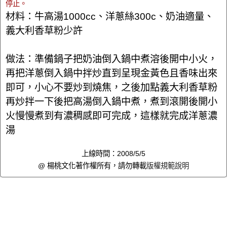
停止。
材料：牛高湯1000cc、洋蔥絲300c、奶油適量、
義大利香草粉少許
做法：準備鍋子把奶油倒入鍋中煮溶後開中小火，
再把洋蔥倒入鍋中拌炒直到呈現金黃色且香味出來
即可，小心不要炒到燒焦，之後加點義大利香草粉
再炒拌一下後把高湯倒入鍋中煮，煮到滾開後開小
火慢慢煮到有濃稠感即可完成，這樣就完成洋蔥濃
湯
上線時間：2008/5/5
@ 楊桃文化著作權所有，請勿轉載
版權規範說明