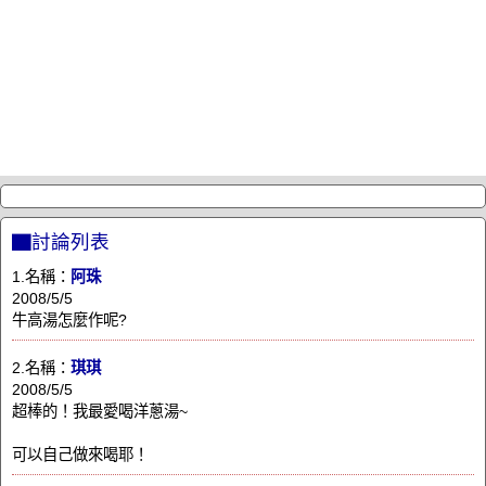
▇討論列表
1.名稱：
阿珠
2008/5/5
牛高湯怎麼作呢?
2.名稱：
琪琪
2008/5/5
超棒的！我最愛喝洋蔥湯~
可以自己做來喝耶！