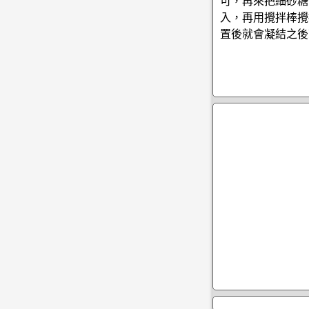
可，再來把細砂糖
入，再用攪拌棒攪
置後就會凝結之後