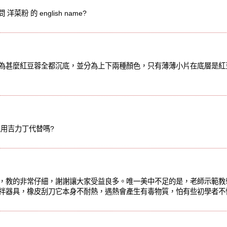
e, 請問 洋菜粉 的 english name?
為甚麼紅豆蓉全都沉底，並分為上下兩種顏色，只有薄薄小片在底層是
以用吉力丁代替嗎?
，教的非常仔細，謝謝讓大家受益良多。唯一美中不足的是，老師示範教
拌器具，橡皮刮刀它本身不耐熱，遇熱會產生有毒物質，怕有些初學者不