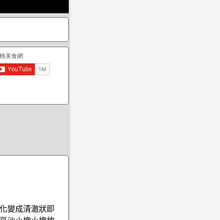
化變成清澈狀即