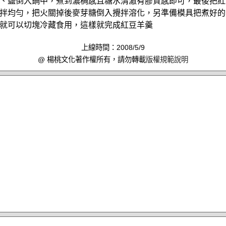
、鹽倒入鍋中，煮到濃稠感且糖水清澈有膠質感即可，最後把紅
拌均勻，把火關掉後麥芽糖倒入攪拌溶化，另準備模具把煮好的
就可以切塊冷藏食用，這樣就完成紅豆羊羹
上線時間：2008/5/9
@ 楊桃文化著作權所有，請勿轉載
版權規範說明