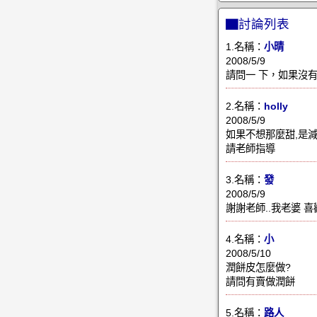
▇討論列表
1.名稱：
小晴
2008/5/9
請問一 下，如果沒有
2.名稱：
holly
2008/5/9
如果不想那麼甜,是
請老師指導
3.名稱：
發
2008/5/9
謝謝老師..我老婆 
4.名稱：
小
2008/5/10
潤餅皮怎麼做?
請問有賣做潤餅
5.名稱：
路人