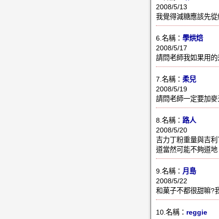
2008/5/13
我覺得減糖應該先從
6.名稱：
學烘焙
2008/5/17
請問老師我如果用的
7.名稱：
柔兒
2008/5/19
請問老師一定要加麥牙
8.名稱：
路人
2008/5/20
吉力丁粉重量與吉利
道當然可能不夠道地
9.名稱：
月島
2008/5/22
和菓子不都很甜嘛?
10.名稱：
reggie