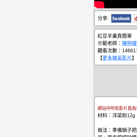
分享:
紅豆羊羹真簡單
示範老師：
陳明裡
觀看次數：14661
【
更多精采影片
】
網站中所有影片皆為
材料：洋菜粉12g、
做法：準備鍋子把