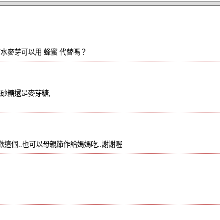
水麥芽可以用 蜂蜜 代替嗎？
減砂糖還是麥芽糖,
喜歡這個..也可以母親節作給媽媽吃..謝謝喔