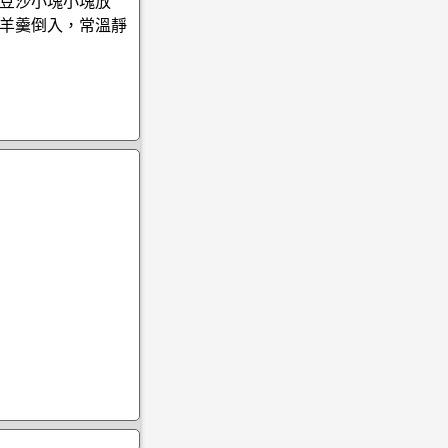
豆沙小塊小塊放
羊羹倒入，常溫靜