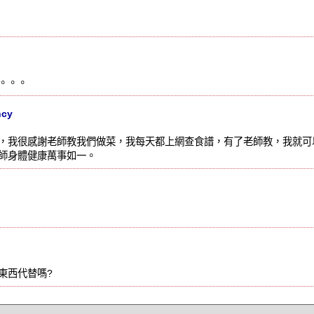
。。。
cy
，我很感謝老師教我們做菜，我每天都上網查食譜，有了老師教，我就可
師身體健康萬事如一。
東西代替嗎?