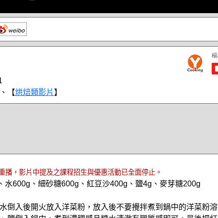
1
、【
烘焙類影片
】
重播，影片中提及之課程招生與優惠活動已全面停止。
水600g、細砂糖600g、紅豆沙400g、鹽4g、麥芽糖200g
水倒入後開火放入洋菜粉，放入後不要攪拌煮到鍋中的洋菜粉溶