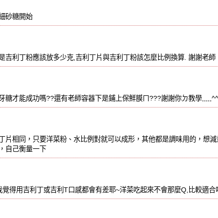
細砂糖開始
是吉利丁粉應該放多少克,吉利丁片與吉利丁粉該怎麼比例換算. 謝謝老師
糖才能成功嗎??還有老師容器下是鋪上保鮮膜ㄇ???謝謝你ㄉ教學,,,,,^
丁片相同，只要洋菜粉、水比例對就可以成形，其他都是調味用的，想減
，自己衡量一下
我覺得用吉利丁或吉利T口感都會有差耶~洋菜吃起來不會那麼Q,比較適合吧