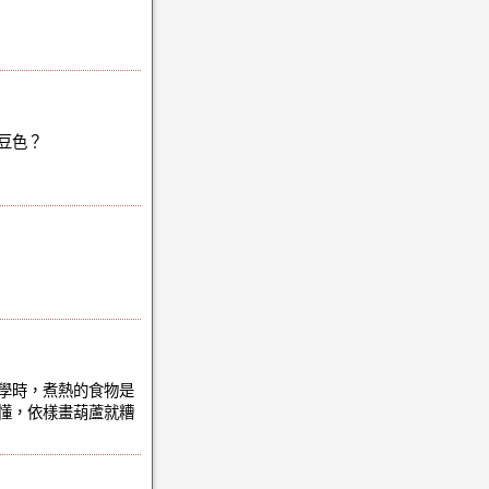
紅豆色？
學時，煮熱的食物是
懂，依樣畫葫蘆就糟