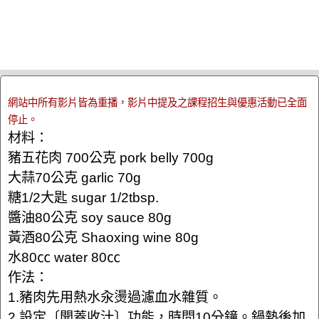
網站中所有影片皆為重播，影片中提及之課程招生與優惠活動已全面
停止。
材料：
豬五花肉 700公克 pork belly 700g
大蒜70公克 garlic 70g
糖1/2大匙 sugar 1/2tbsp.
醬油80公克 soy sauce 80g
黃酒80公克 Shaoxing wine 80g
水80㏄ water 80㏄
作法：
1.豬肉先用熱水汆燙過濾血水雜質。
2.設定〔開蓋收汁〕功能，時間10分鐘。鍋熱後加