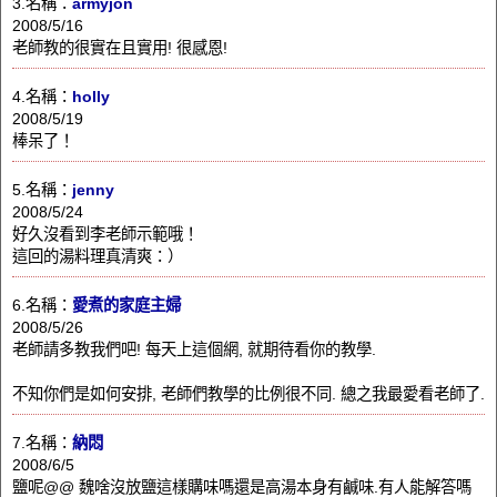
3.名稱：
armyjon
2008/5/16
老師教的很實在且實用! 很感恩!
4.名稱：
holly
2008/5/19
棒呆了！
5.名稱：
jenny
2008/5/24
好久沒看到李老師示範哦！
這回的湯料理真清爽：）
6.名稱：
愛煮的家庭主婦
2008/5/26
老師請多教我們吧! 每天上這個網, 就期待看你的教學.
不知你們是如何安排, 老師們教學的比例很不同. 總之我最愛看老師了.
7.名稱：
納悶
2008/6/5
鹽呢@@ 魏啥沒放鹽這樣購味嗎還是高湯本身有鹹味.有人能解答嗎