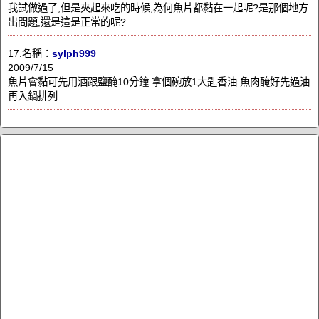
我試做過了,但是夾起來吃的時候,為何魚片都黏在一起呢?是那個地方
出問題,還是這是正常的呢?
17.名稱：
sylph999
2009/7/15
魚片會黏可先用酒跟鹽醃10分鐘 拿個碗放1大匙香油 魚肉醃好先過油
再入鍋排列