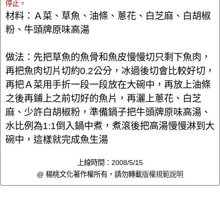
停止。
材料：Ａ菜、草魚、油條、蔥花、白芝麻、白胡椒
粉、牛頭牌原味高湯
做法：先把草魚的魚骨和魚皮慢慢切只剩下魚肉，
再把魚肉切片切約0.2公分，冰過後切會比較好切，
再把Ａ菜用手折一段一段放在大碗中，再放上油條
之後再鋪上之前切好的魚片，再灑上蔥花、白芝
麻、少許白胡椒粉，準備鍋子把牛頭牌原味高湯、
水比例為1:1倒入鍋中煮，煮滾後把高湯慢慢淋到大
碗中，這樣就完成魚生湯
上線時間：2008/5/15
@ 楊桃文化著作權所有，請勿轉載
版權規範說明