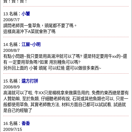
贊！贊！贊！
13.名稱：
小饕
2008/7/7
請問老師買一隻草魚，頭尾都不要了嗎。
這樣高湯沖下A菜就會熟了嗎
14.名稱：
江屋~小明
2008/8/7
有點小問題~我只要是用高湯沖就可以了嗎? 還是特定要用牛xx的~還
有 一定要用草魚嗎?如果 用別種魚可以嗎?
另外回上面的 小饕 頭尾 可以紅燒 還可以做很多東西~
15.名稱：
遠方打拼
2008/8/9
高湯就可以了啦, 牛XX只是楊桃拿來做廣告用的, 免費的東西總是要有
人贊助嘛, 至於魚類, 仔細聽老師有說, 石斑或其他魚類也可以, 只是一
般都使用草魚, 其實老師教方法, 材料方面自己都可以試試看, 試過就
是自己的經驗了
16.名稱：
香香
2009/7/15