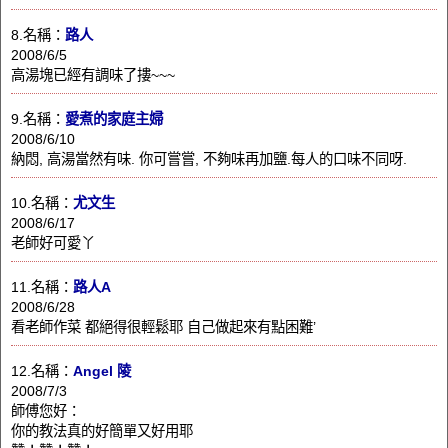
8.名稱：
路人
2008/6/5
高湯塊已經有調味了摟~~~
9.名稱：
愛煮的家庭主婦
2008/6/10
納悶, 高湯當然有味. 你可嘗嘗, 不夠味再加鹽.每人的口味不同呀.
10.名稱：
尤文生
2008/6/17
老師好可愛丫
11.名稱：
路人A
2008/6/28
看老師作菜 都絕得很輕鬆耶 自己做起來有點困難’
12.名稱：
Angel 陵
2008/7/3
師傅您好：
你的教法真的好簡單又好用耶